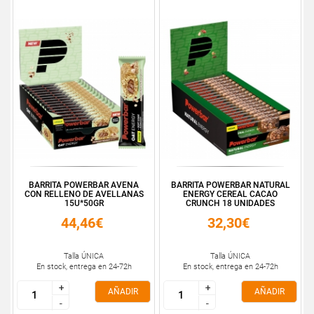
BARRITA POWERBAR AVENA
BARRITA POWERBAR NATURAL
CON RELLENO DE AVELLANAS
ENERGY CEREAL CACAO
15U*50GR
CRUNCH 18 UNIDADES
44,46€
32,30€
Talla ÚNICA
Talla ÚNICA
En stock, entrega en 24-72h
En stock, entrega en 24-72h
+
+
+
+
AÑADIR
AÑADIR
-
-
-
-