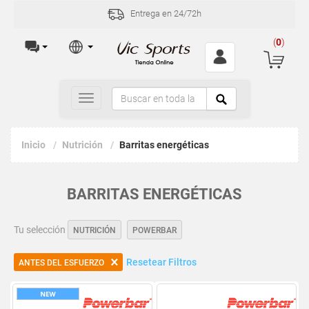
Entrega en 24/72h
(
0
)
Toggle
navigation
Inicio
Nutrición
Barritas energéticas
BARRITAS ENERGÉTICAS
Tu selección
NUTRICIÓN
POWERBAR
Resetear Filtros
ANTES DEL ESFUERZO