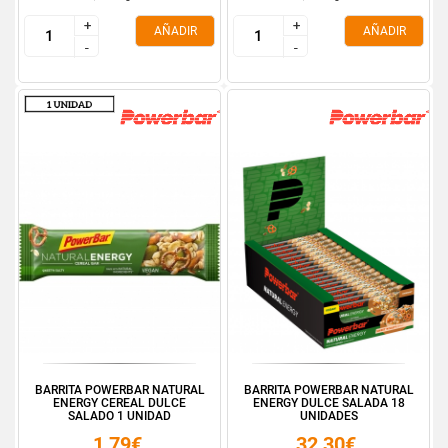
+
+
+
+
AÑADIR
AÑADIR
-
-
-
-
BARRITA POWERBAR NATURAL
BARRITA POWERBAR NATURAL
ENERGY CEREAL DULCE
ENERGY DULCE SALADA 18
SALADO 1 UNIDAD
UNIDADES
1,79€
32,30€