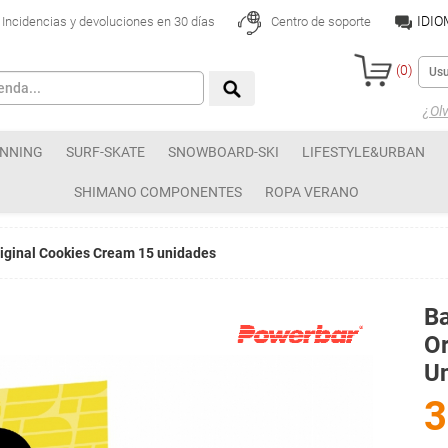
IDI
Incidencias y devoluciones en 30 días
Centro de soporte
(
0
)
¿Olv
NNING
SURF-SKATE
SNOWBOARD-SKI
LIFESTYLE&URBAN
SHIMANO COMPONENTES
ROPA VERANO
riginal Cookies Cream 15 unidades
Ba
Or
U
3