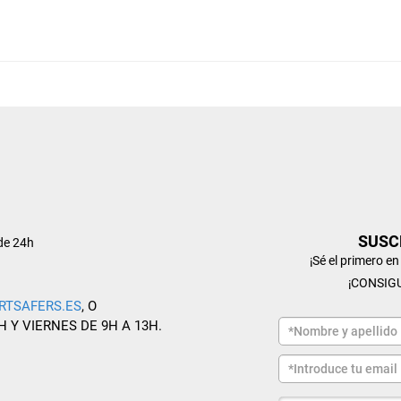
SUSC
de 24h
¡Sé el primero e
¡CONSIG
RTSAFERS.ES
, O
H Y VIERNES DE 9H A 13H.