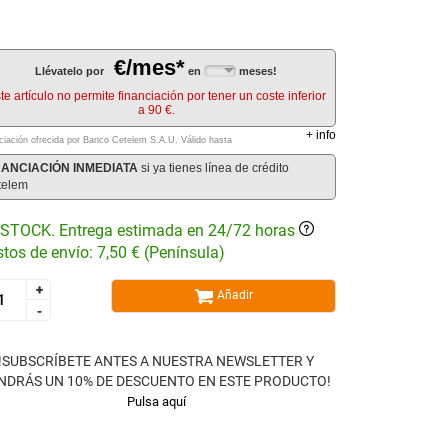
€/mes*
Llévatelo por
en
meses!
te artículo no permite financiación por tener un coste inferior
a 90 €.
+
info
ciación ofrecida por Banco Cetelem S.A.U.
Válido hasta
NANCIACIÓN INMEDIATA
si ya tienes línea de crédito
telem
STOCK. Entrega estimada en 24/72 horas
tos de envío: 7,50 € (Península)
+
+
Añadir
-
-
!SUBSCRÍBETE ANTES A NUESTRA NEWSLETTER Y
NDRÁS UN 10% DE DESCUENTO EN ESTE PRODUCTO!
Pulsa aquí