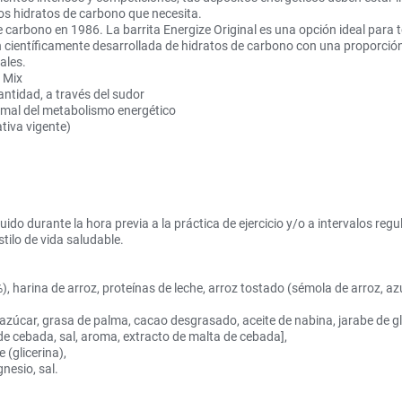
os hidratos de carbono que necesita.
e carbono en 1986. La barrita Energize Original es una opción ideal para 
ientíficamente desarrollada de hidratos de carbono con una proporción 
ales.
 Mix
cantidad, a través del sudor
ormal del metabolismo energético
tiva vigente)
ido durante la hora previa a la práctica de ejercicio y/o a intervalos regul
tilo de vida saludable.
 harina de arroz, proteínas de leche, arroz tostado (sémola de arroz, azú
o, azúcar, grasa de palma, cacao desgrasado, aceite de nabina, jarabe de g
 de cebada, sal, aroma, extracto de malta de cebada],
(glicerina),
nesio, sal.