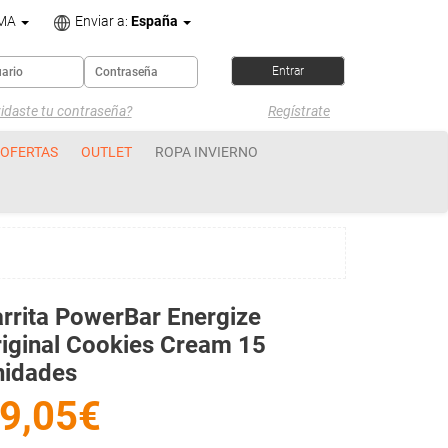
OMA
Enviar a:
España
idaste tu contraseña?
Regístrate
OFERTAS
OUTLET
ROPA INVIERNO
rrita PowerBar Energize
iginal Cookies Cream 15
nidades
9,05€