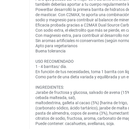
también deberías aportar a tu cuerpo regularmente l
PowerBar desarrolló la primera barrita de hidratos d
de masticar. Con C2MAX, te aporta una combinación c
sodio y magnesio para contribuir al balance de miner
Eficacia probada gracias a C2MAX Dual Source Carb
Con sodio extra, el electrolito que más se pierde, en 
Con magnesio extra, para contribuir al desarrollo n
Sin aromas artificiales ni conservantes (según norma
Apto para vegetarianos
Buena tolerancia
USO RECOMENDADO
1 - 4 barritas/ día.
En función de tus necesidades, toma 1 barrita con líqu
Como parte de una dieta variada y equilibrada y un es
INGREDIENTES:
Jarabe de fructosa y glucosa, salvado de avena (15%),
cebada malteada, sal),
maltodextrina, galleta al cacao (5%) [harina de trig
(carbonato sódico, ácido tartárico), jarabe de malta
pasta de almendra, copos de avena (3%), humectante 
citratos de sodio, fructosa, aroma, carbonato de mag
Puede contener: cacahuetes, avellanas, soja.