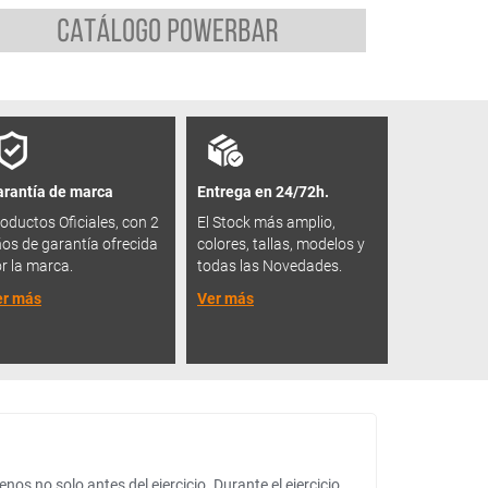
rantía de marca
Entrega en 24/72h.
oductos Oficiales, con 2
El Stock más amplio,
os de garantía ofrecida
colores, tallas, modelos y
r la marca.
todas las Novedades.
er más
Ver más
s no solo antes del ejercicio. Durante el ejercicio,