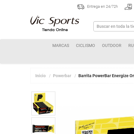
Entrega en 24/72h
MARCAS
CICLISMO
OUTDOOR
RU
Inicio
Powerbar
Barrita PowerBar Energize O