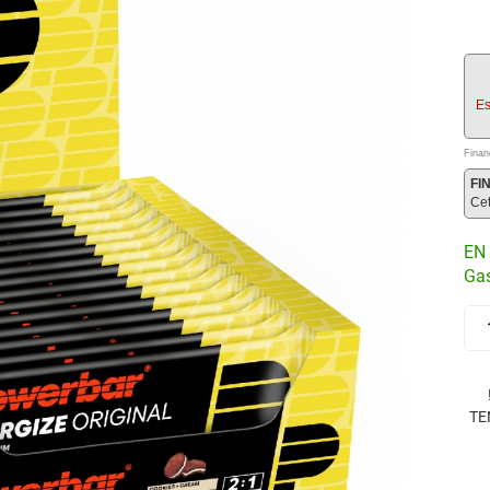
Es
Finan
FI
Ce
EN 
Gas
TE