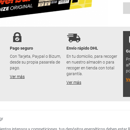
Pago seguro
Envío rápido DHL
Ga
u
Con Tarjeta, Paypal o Bizum,
En tu domicilio, para recoger
Pr
desde su propia pasarela de
en nuestro almacén o para
añ
pago.
recoger en tienda con total
po
garantía.
Ver más
V
Ver más
gr
ntos intensos y competiciones, tus depósitos energéticos deben estar lleno