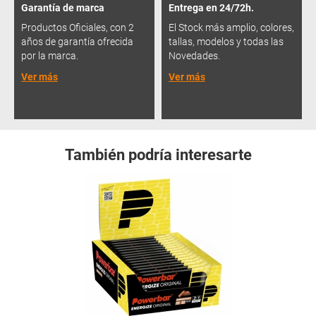
Garantía de marca
Entrega en 24/72h.
Productos Oficiales, con 2
El Stock más amplio, colores,
años de garantía ofrecida
tallas, modelos y todas las
por la marca.
Novedades.
Ver más
Ver más
También podría interesarte