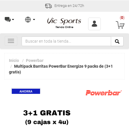
Entrega en 24/72h
(
0
)
Toggle
navigation
Inicio
Powerbar
Multipack Barritas PowerBar Energize 9 packs de (3+1
gratis)