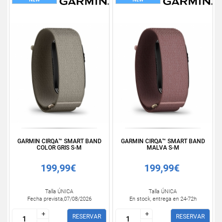
GARMIN CIRQA™ SMART BAND
GARMIN CIRQA™ SMART BAND
COLOR GRIS S-M
MALVA S-M
199,99€
199,99€
Talla ÚNICA
Talla ÚNICA
Fecha prevista,07/08/2026
En stock, entrega en 24-72h
+
+
+
+
RESERVAR
RESERVAR