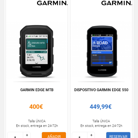
GARMIN EDGE MTB
DISPOSITIVO GARMIN EDGE 550
400€
449,99€
Talla ÚNICA
Talla ÚNICA
En stock, entrega en 24-72h
En stock, entrega en 24-72h
+
+
+
+
AÑADIR
RESERVAR