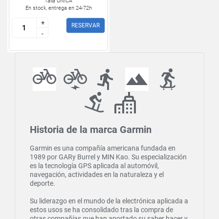
Talla ÚNICA
En stock, entrega en 24-72h
+
+
RESERVAR
-
-
Historia de la marca Garmin
Garmin es una compañía americana fundada en
1989 por GARy Burrel y MIN Kao. Su especialización
es la tecnología GPS aplicada al automóvil,
navegación, actividades en la naturaleza y el
deporte.
Su liderazgo en el mundo de la electrónica aplicada a
estos usos se ha consolidado tras la compra de
otras compañías que han aportado su saber hacer y