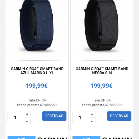
GARMIN CIRQA™ SMART BAND
GARMIN CIRQA™ SMART BAND
AZUL MARINO L-XL
NEGRA S-M
199,99€
199,99€
Talla ÚNICA
Talla ÚNICA
Fecha prevista,07/08/2026
Fecha prevista,07/08/2026
+
+
+
+
RESERVAR
RESERVAR
-
-
-
-