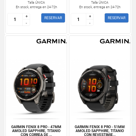
Talla ÚNICA
Talla ÚNICA
En stock, entrega en 24-72h
En stock, entrega en 24-72h
+
+
+
+
RESERVAR
RESERVAR
-
-
-
-
GARMIN FENIX 8 PRO - 47MM
GARMIN FENIX 8 PRO - 51MM
AMOLED SAPPHIRE, TITANIO
AMOLED SAPPHIRE, TITANIO
CON CORREA DE ...
CON REVESTIMIE...