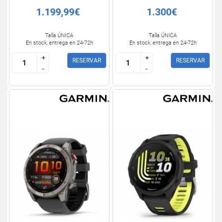
1.199,99€
1.300€
Talla ÚNICA
Talla ÚNICA
En stock, entrega en 24-72h
En stock, entrega en 24-72h
+
+
+
+
RESERVAR
RESERVAR
-
-
-
-