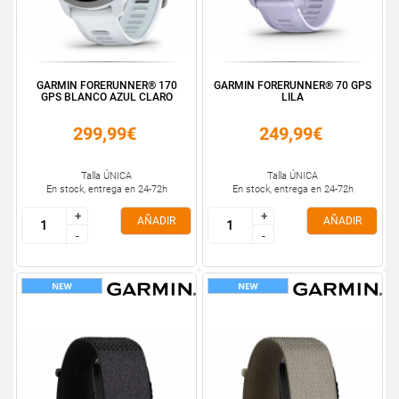
GARMIN FORERUNNER® 170
GARMIN FORERUNNER® 70 GPS
GPS BLANCO AZUL CLARO
LILA
299,99€
249,99€
Talla ÚNICA
Talla ÚNICA
En stock, entrega en 24-72h
En stock, entrega en 24-72h
+
+
+
+
AÑADIR
AÑADIR
-
-
-
-