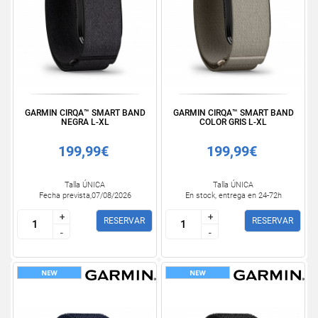
GARMIN CIRQA™ SMART BAND
GARMIN CIRQA™ SMART BAND
NEGRA L-XL
COLOR GRIS L-XL
199,99€
199,99€
Talla ÚNICA
Talla ÚNICA
Fecha prevista,07/08/2026
En stock, entrega en 24-72h
+
+
+
+
RESERVAR
RESERVAR
-
-
-
-