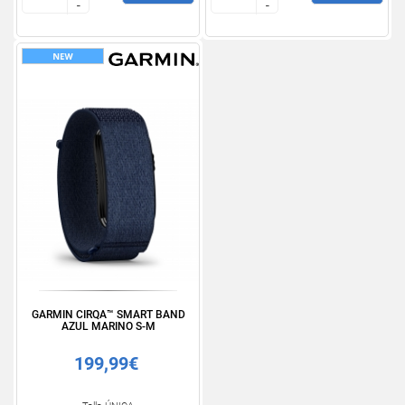
-
-
-
-
GARMIN CIRQA™ SMART BAND
AZUL MARINO S-M
199,99€