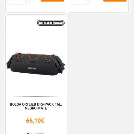
-
-
-
-
BOLSA ORTLIEB DRY-PACK 16L.
NEGRO MATE
66,10€