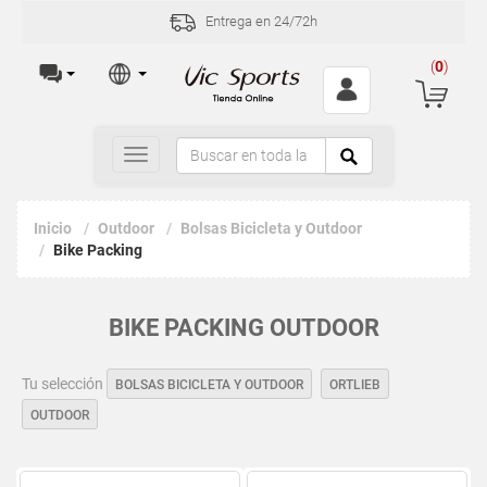
Entrega en 24/72h
(
0
)
Toggle
navigation
Inicio
Outdoor
Bolsas Bicicleta y Outdoor
Bike Packing
BIKE PACKING OUTDOOR
Tu selección
BOLSAS BICICLETA Y OUTDOOR
ORTLIEB
OUTDOOR