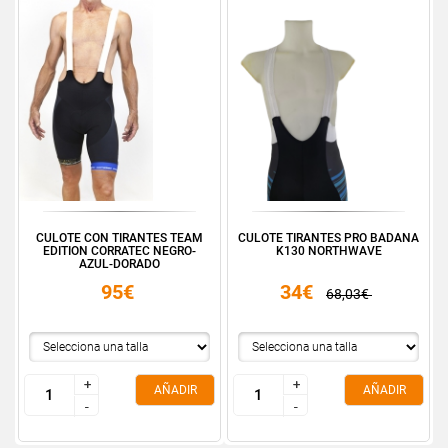
CULOTE CON TIRANTES TEAM
CULOTE TIRANTES PRO BADANA
EDITION CORRATEC NEGRO-
K130 NORTHWAVE
AZUL-DORADO
95€
34€
68,03€
+
+
+
+
AÑADIR
AÑADIR
-
-
-
-