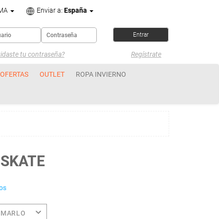
OMA
Enviar a:
España
idaste tu contraseña?
Regístrate
OFERTAS
OUTLET
ROPA INVIERNO
-SKATE
os
OMARLO