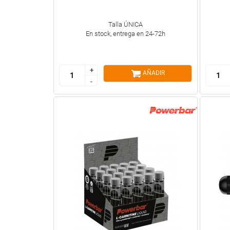
Talla ÚNICA
En stock, entrega en 24-72h
+
+
AÑADIR
-
-