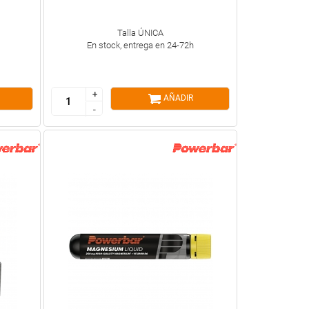
Talla ÚNICA
En stock, entrega en 24-72h
+
+
AÑADIR
-
-