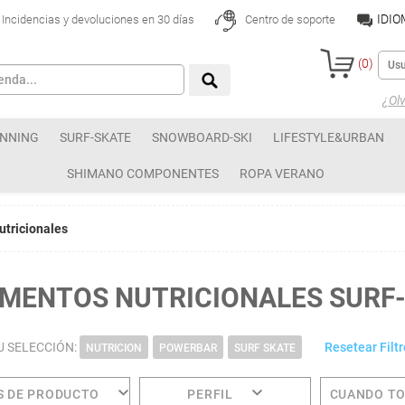
IDI
Incidencias y devoluciones en 30 días
Centro de soporte
(
0
)
¿Olv
NNING
SURF-SKATE
SNOWBOARD-SKI
LIFESTYLE&URBAN
SHIMANO COMPONENTES
ROPA VERANO
tricionales
MENTOS NUTRICIONALES SURF
U SELECCIÓN:
Resetear Filtr
NUTRICION
POWERBAR
SURF SKATE
S DE PRODUCTO
PERFIL
CUANDO T