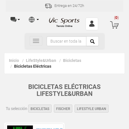
Entrega en 24/72h
(
0
)
Toggle
navigation
Inicio
LifeStyle&Urban
Bicicletas
Bicicletas Eléctricas
BICICLETAS ELÉCTRICAS
LIFESTYLE&URBAN
Tu selección
BICICLETAS
FISCHER
LIFESTYLE URBAN