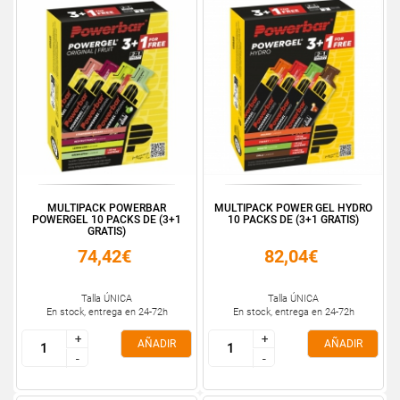
MULTIPACK POWERBAR
MULTIPACK POWER GEL HYDRO
POWERGEL 10 PACKS DE (3+1
10 PACKS DE (3+1 GRATIS)
GRATIS)
74,42€
82,04€
Talla ÚNICA
Talla ÚNICA
En stock, entrega en 24-72h
En stock, entrega en 24-72h
+
+
+
+
AÑADIR
AÑADIR
-
-
-
-