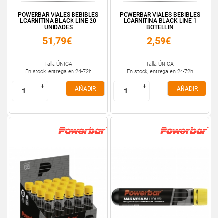
POWERBAR VIALES BEBIBLES
POWERBAR VIALES BEBIBLES
LCARNITINA BLACK LINE 20
LCARNITINA BLACK LINE 1
UNIDADES
BOTELLIN
51,79€
2,59€
Talla ÚNICA
Talla ÚNICA
En stock, entrega en 24-72h
En stock, entrega en 24-72h
+
+
+
+
AÑADIR
AÑADIR
-
-
-
-