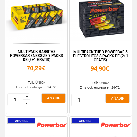
MULTIPACK BARRITAS
MULTIPACK TUBO POWERBAR 5
POWERBAR ENERGIZE 9 PACKS
ELECTROLITOS 8 PACKS DE (2+1
DE (3+1 GRATIS)
GRATIS)
70,29€
94,90€
Talla ÚNICA
Talla ÚNICA
En stock, entrega en 24-72h
En stock, entrega en 24-72h
+
+
+
+
AÑADIR
AÑADIR
-
-
-
-