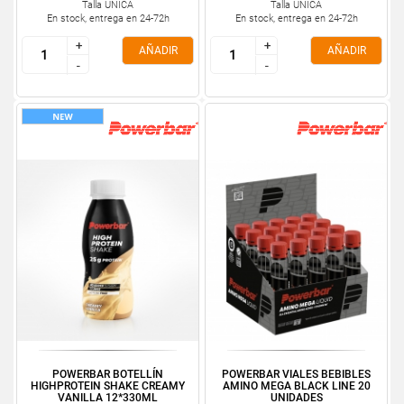
Talla ÚNICA
Talla ÚNICA
En stock, entrega en 24-72h
En stock, entrega en 24-72h
+
+
+
+
AÑADIR
AÑADIR
-
-
-
-
POWERBAR BOTELLÍN
POWERBAR VIALES BEBIBLES
HIGHPROTEIN SHAKE CREAMY
AMINO MEGA BLACK LINE 20
VANILLA 12*330ML
UNIDADES