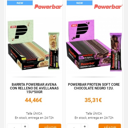
BARRITA POWERBAR AVENA
POWERBAR PROTEIN SOFT CORE
CON RELLENO DE AVELLANAS
CHOCOLATE NEGRO 12U.
15U*50GR
44,46€
35,31€
Talla ÚNICA
Talla ÚNICA
En stock, entrega en 24-72h
En stock, entrega en 24-72h
+
+
+
+