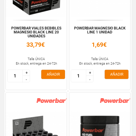
POWERBAR VIALES BEBIBLES
POWERBAR MAGNESIO BLACK
MAGNESIO BLACK LINE 20
LINE 1 UNIDAD
UNIDADES
33,79€
1,69€
Talla ÚNICA
Talla ÚNICA
En stock, entrega en 24-72h
En stock, entrega en 24-72h
+
+
+
+
AÑADIR
AÑADIR
-
-
-
-