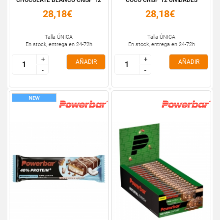
CHOCOLATE BLANCO CRISP 12
COCO CRISP 12 UNIDADES
...
28,18€
28,18€
Talla ÚNICA
Talla ÚNICA
En stock, entrega en 24-72h
En stock, entrega en 24-72h
+
+
+
+
AÑADIR
AÑADIR
-
-
-
-