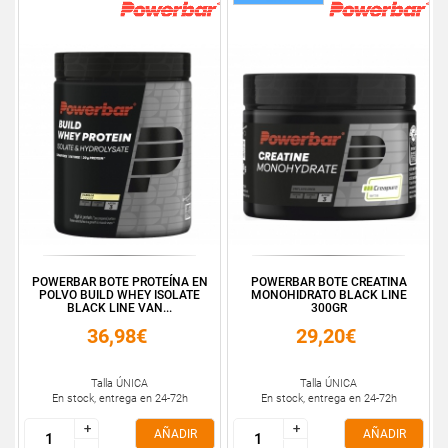
POWERBAR BOTE PROTEÍNA EN
POWERBAR BOTE CREATINA
POLVO BUILD WHEY ISOLATE
MONOHIDRATO BLACK LINE
BLACK LINE VAN...
300GR
36,98€
29,20€
Talla ÚNICA
Talla ÚNICA
En stock, entrega en 24-72h
En stock, entrega en 24-72h
+
+
+
+
AÑADIR
AÑADIR