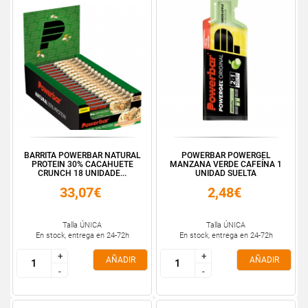
BARRITA POWERBAR NATURAL
POWERBAR POWERGEL
PROTEIN 30% CACAHUETE
MANZANA VERDE CAFEÍNA 1
CRUNCH 18 UNIDADE...
UNIDAD SUELTA
33,07€
2,48€
Talla ÚNICA
Talla ÚNICA
En stock, entrega en 24-72h
En stock, entrega en 24-72h
+
+
+
+
AÑADIR
AÑADIR
-
-
-
-