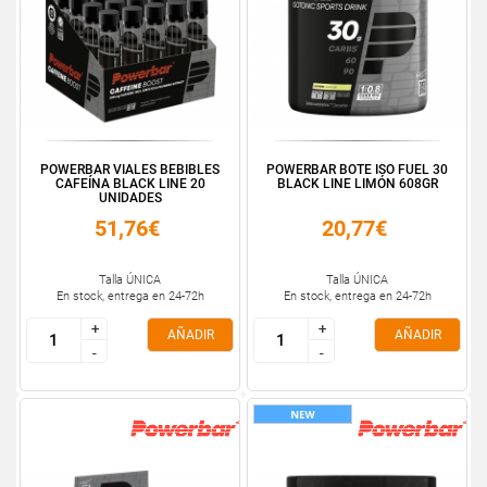
POWERBAR VIALES BEBIBLES
POWERBAR BOTE ISO FUEL 30
CAFEÍNA BLACK LINE 20
BLACK LINE LIMÓN 608GR
UNIDADES
51,76€
20,77€
Talla ÚNICA
Talla ÚNICA
En stock, entrega en 24-72h
En stock, entrega en 24-72h
+
+
+
+
AÑADIR
AÑADIR
-
-
-
-