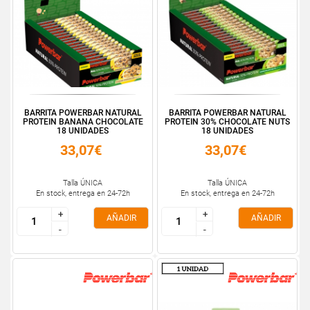
BARRITA POWERBAR NATURAL
BARRITA POWERBAR NATURAL
PROTEIN BANANA CHOCOLATE
PROTEIN 30% CHOCOLATE NUTS
18 UNIDADES
18 UNIDADES
33,07€
33,07€
Talla ÚNICA
Talla ÚNICA
En stock, entrega en 24-72h
En stock, entrega en 24-72h
+
+
+
+
AÑADIR
AÑADIR
-
-
-
-