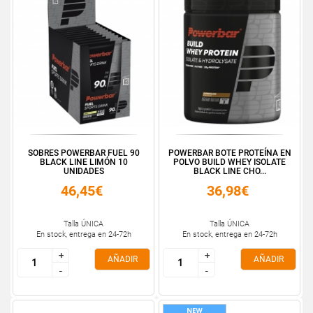
SOBRES POWERBAR FUEL 90
POWERBAR BOTE PROTEÍNA EN
BLACK LINE LIMÓN 10
POLVO BUILD WHEY ISOLATE
UNIDADES
BLACK LINE CHO...
46,45€
36,98€
Talla ÚNICA
Talla ÚNICA
En stock, entrega en 24-72h
En stock, entrega en 24-72h
+
+
+
+
AÑADIR
AÑADIR
-
-
-
-