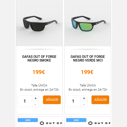
GAFAS OUT OF FORGE
GAFAS OUT OF FORGE
NEGRO SMOKE
NEGRO VERDE MCI
199€
199€
Talla ÚNICA
Talla ÚNICA
En stock, entrega en 24-72h
En stock, entrega en 24-72h
+
+
+
+
AÑADIR
AÑADIR
-
-
-
-