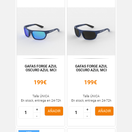
GAFAS FORGE AZUL
GAFAS FORGE AZUL
OSCURO AZUL MCI
OSCURO AZUL MCI
199€
199€
Talla ÚNICA
Talla ÚNICA
En stock, entrega en 24-72h
En stock, entrega en 24-72h
+
+
+
+
AÑADIR
AÑADIR
-
-
-
-