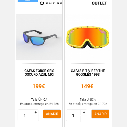
GAFAS FORGE GRIS
GAFAS PIT VIPER THE
OSCURO AZUL MCI
GOGGLÉS 1993
199€
149€
Talla ÚNICA
Talla ÚNICA
En stock, entrega en 24-72h
En stock, entrega en 24-72h
+
+
+
+
AÑADIR
AÑADIR
-
-
-
-