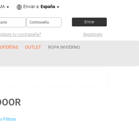
OMA
Enviar a:
España
idaste tu contraseña?
Regístrate
OFERTAS
OUTLET
ROPA INVIERNO
DOOR
 Filtros