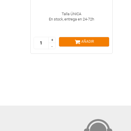
Talla ÚNICA
En stock, entrega en 24-72h
+
+
AÑADIR
-
-