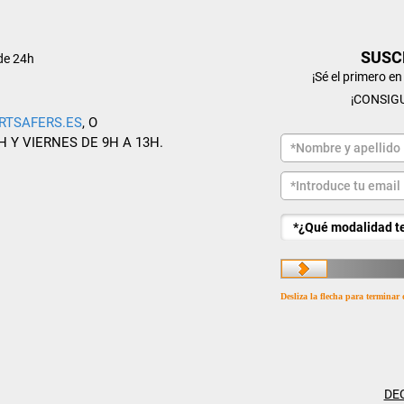
SUSC
de 24h
¡Sé el primero e
¡CONSIG
RTSAFERS.ES
, O
H Y VIERNES DE 9H A 13H.
Desliza la flecha para terminar 
DE