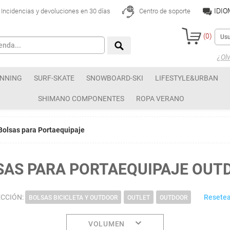
IDI
Incidencias y devoluciones en 30 días
Centro de soporte
(
0
)
¿Olv
NNING
SURF-SKATE
SNOWBOARD-SKI
LIFESTYLE&URBAN
SHIMANO COMPONENTES
ROPA VERANO
Bolsas para Portaequipaje
SAS PARA PORTAEQUIPAJE OUT
ECCIÓN:
Resetear
BOLSAS BICICLETA Y OUTDOOR
OUTLET
OUTDOOR
VOLUMEN