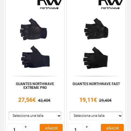
GUANTES NORTHWAVE
GUANTES NORTHWAVE FAST
EXTREME PRO
27,56€
19,11€
42,40€
29,40€
+
+
+
+
AÑADIR
AÑADIR