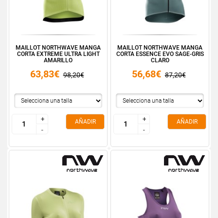
MAILLOT NORTHWAVE MANGA
MAILLOT NORTHWAVE MANGA
CORTA EXTREME ULTRA LIGHT
CORTA ESSENCE EVO SAGE-GRIS
AMARILLO
CLARO
63,83€
56,68€
98,20€
87,20€
+
+
+
+
AÑADIR
AÑADIR
-
-
-
-