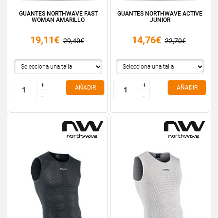
GUANTES NORTHWAVE FAST
GUANTES NORTHWAVE ACTIVE
WOMAN AMARILLO
JUNIOR
19,11€
14,76€
29,40€
22,70€
+
+
+
+
AÑADIR
AÑADIR
-
-
-
-