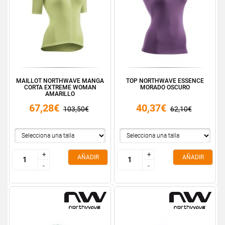
MAILLOT NORTHWAVE MANGA
TOP NORTHWAVE ESSENCE
CORTA EXTREME WOMAN
MORADO OSCURO
AMARILLO
67,28€
40,37€
103,50€
62,10€
+
+
+
+
AÑADIR
AÑADIR
-
-
-
-