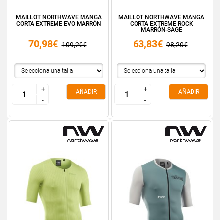
MAILLOT NORTHWAVE MANGA
MAILLOT NORTHWAVE MANGA
CORTA EXTREME EVO MARRÓN
CORTA EXTREME ROCK
MARRÓN-SAGE
70,98€
63,83€
109,20€
98,20€
+
+
+
+
AÑADIR
AÑADIR
-
-
-
-