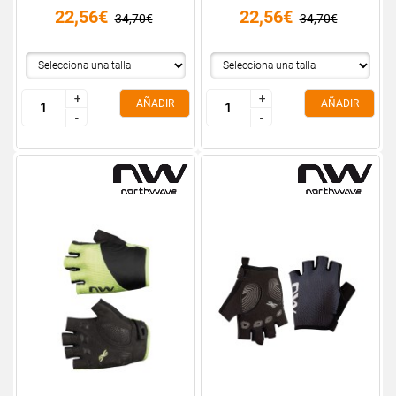
22,56€
22,56€
34,70€
34,70€
+
+
+
+
AÑADIR
AÑADIR
-
-
-
-