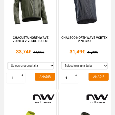
CHAQUETA NORTHWAVE
CHALECO NORTHWAVE VORTEX
VORTEX 2 VERDE FOREST
2 NEGRO
33,74€
31,49€
44,99€
41,99€
+
+
+
+
AÑADIR
AÑADIR
-
-
-
-