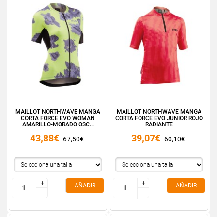
MAILLOT NORTHWAVE MANGA
MAILLOT NORTHWAVE MANGA
CORTA FORCE EVO WOMAN
CORTA FORCE EVO JUNIOR ROJO
AMARILLO-MORADO OSC...
RADIANTE
43,88€
39,07€
67,50€
60,10€
+
+
+
+
AÑADIR
AÑADIR
-
-
-
-