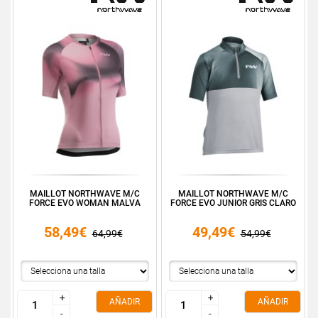
MAILLOT NORTHWAVE M/C
MAILLOT NORTHWAVE M/C
FORCE EVO WOMAN MALVA
FORCE EVO JUNIOR GRIS CLARO
58,49€
49,49€
64,99€
54,99€
+
+
+
+
AÑADIR
AÑADIR
-
-
-
-