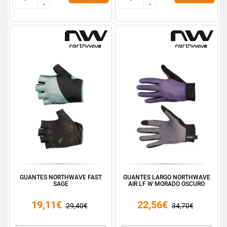
-
-
-
-
GUANTES NORTHWAVE FAST
GUANTES LARGO NORTHWAVE
SAGE
AIR LF W MORADO OSCURO
19,11€
22,56€
29,40€
34,70€