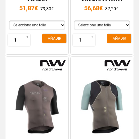
51,87€
56,68€
79,80€
87,20€
+
+
+
+
AÑADIR
AÑADIR
-
-
-
-