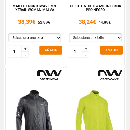
MAILLOT NORTHWAVE M/L
CULOTE NORTHWAVE INTERIOR
XTRAIL WOMAN MALVA
PRO NEGRO
38,39€
38,24€
63,99€
44,99€
+
+
+
+
AÑADIR
AÑADIR
-
-
-
-