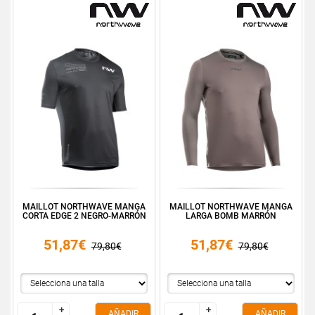
MAILLOT NORTHWAVE MANGA
MAILLOT NORTHWAVE MANGA
CORTA EDGE 2 NEGRO-MARRÓN
LARGA BOMB MARRÓN
51,87€
51,87€
79,80€
79,80€
+
+
+
+
AÑADIR
AÑADIR