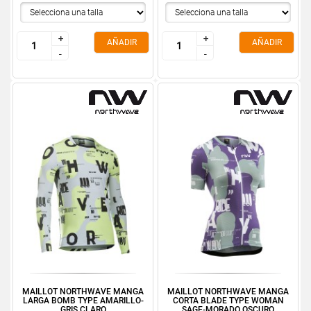
+
+
+
+
AÑADIR
AÑADIR
-
-
-
-
MAILLOT NORTHWAVE MANGA
MAILLOT NORTHWAVE MANGA
LARGA BOMB TYPE AMARILLO-
CORTA BLADE TYPE WOMAN
GRIS CLARO
SAGE-MORADO OSCURO