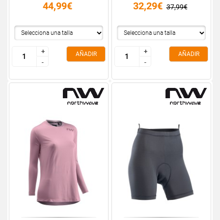
44,99€
32,29€
37,99€
+
+
+
+
AÑADIR
AÑADIR
-
-
-
-