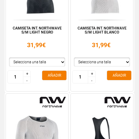
CAMISETA INT. NORTHWAVE
CAMISETA INT. NORTHWAVE
S/M LIGHT NEGRO
S/M LIGHT BLANCO
31,99€
31,99€
+
+
+
+
AÑADIR
AÑADIR
-
-
-
-