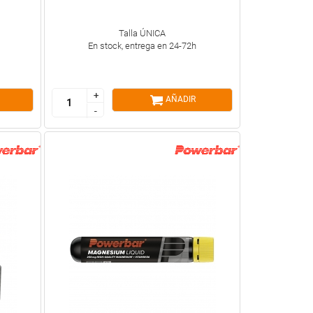
Talla ÚNICA
En stock, entrega en 24-72h
+
+
AÑADIR
-
-