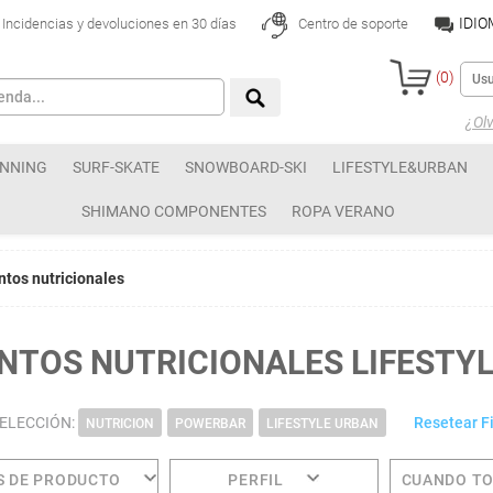
IDI
Incidencias y devoluciones en 30 días
Centro de soporte
(
0
)
¿Olv
NNING
SURF-SKATE
SNOWBOARD-SKI
LIFESTYLE&URBAN
SHIMANO COMPONENTES
ROPA VERANO
tos nutricionales
NTOS NUTRICIONALES LIFESTY
SELECCIÓN:
Resetear Fi
NUTRICION
POWERBAR
LIFESTYLE URBAN
S DE PRODUCTO
PERFIL
CUANDO T