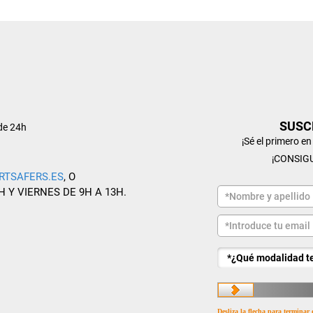
SUSC
de 24h
¡Sé el primero e
¡CONSIG
RTSAFERS.ES
, O
H Y VIERNES DE 9H A 13H.
Desliza la flecha para terminar 