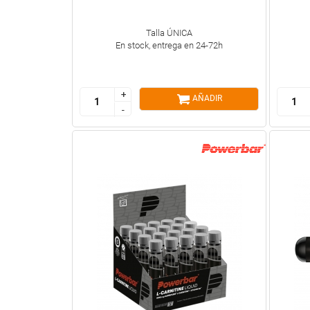
Talla ÚNICA
En stock, entrega en 24-72h
+
+
AÑADIR
-
-