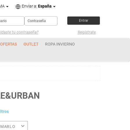
OMA
Enviar a:
España
idaste tu contraseña?
Regístrate
OFERTAS
OUTLET
ROPA INVIERNO
LE&URBAN
ltros
OMARLO