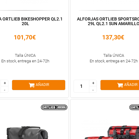
 ORTLIEB BIKESHOPPER QL2.1
ALFORJAS ORTLIEB SPORTSR
20L
29L QL2.1 SUN AMARILL
101,70€
137,30€
Talla ÚNICA
Talla ÚNICA
En stock, entrega en 24-72h
En stock, entrega en 24-72h
+
+
+
+
AÑADIR
AÑADIR
-
-
-
-