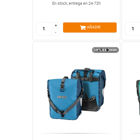
En stock, entrega en 24-72h
+
+
AÑADIR
-
-