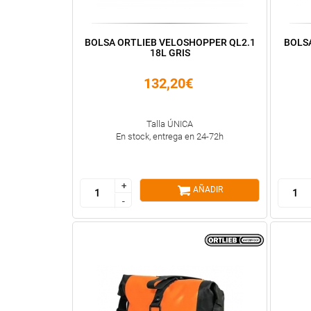
BOLSA ORTLIEB VELOSHOPPER QL2.1
BOLSA
18L GRIS
132,20€
Talla ÚNICA
En stock, entrega en 24-72h
+
+
AÑADIR
-
-