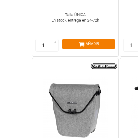
Talla ÚNICA
En stock, entrega en 24-72h
+
+
AÑADIR
-
-