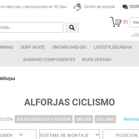
IDI
Incidencias y devoluciones en 30 días
Centro de soporte
(
0
)
¿Olv
NNING
SURF-SKATE
SNOWBOARD-SKI
LIFESTYLE&URBAN
SHIMANO COMPONENTES
ROPA VERANO
Alforjas
ALFORJAS CICLISMO
ECCIÓN:
Resetea
BOLSAS BICICLETA Y OUTDOOR
ORTLIEB
CICLISMO
LUMEN
SISTEMA DE MONTAJE
POSICION