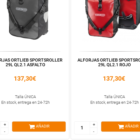
RJAS ORTLIEB SPORTSROLLER
ALFORJAS ORTLIEB SPORTSR
29L QL2.1 ASFALTO
29L QL2.1 ROJO
137,30€
137,30€
Talla ÚNICA
Talla ÚNICA
En stock, entrega en 24-72h
En stock, entrega en 24-72h
+
+
+
+
AÑADIR
AÑADIR
-
-
-
-