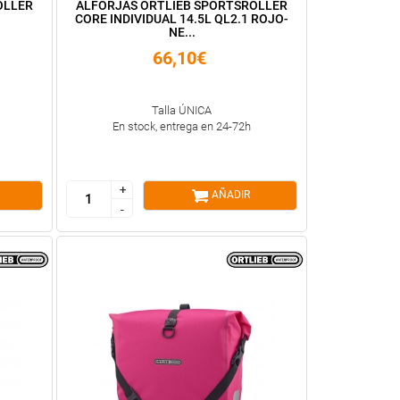
OLLER
ALFORJAS ORTLIEB SPORTSROLLER
CORE INDIVIDUAL 14.5L QL2.1 ROJO-
NE...
66,10€
Talla ÚNICA
En stock, entrega en 24-72h
+
+
AÑADIR
-
-