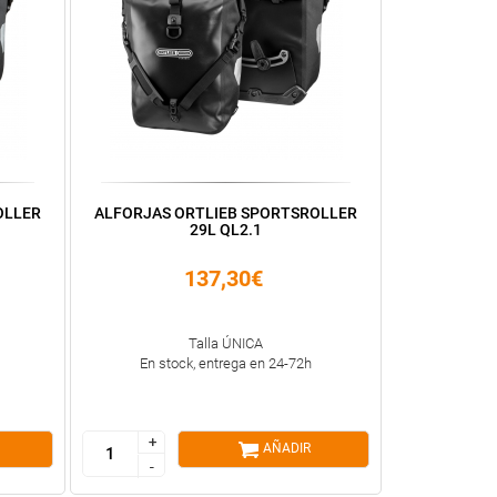
OLLER
ALFORJAS ORTLIEB SPORTSROLLER
29L QL2.1
137,30€
Talla ÚNICA
En stock, entrega en 24-72h
+
+
AÑADIR
-
-