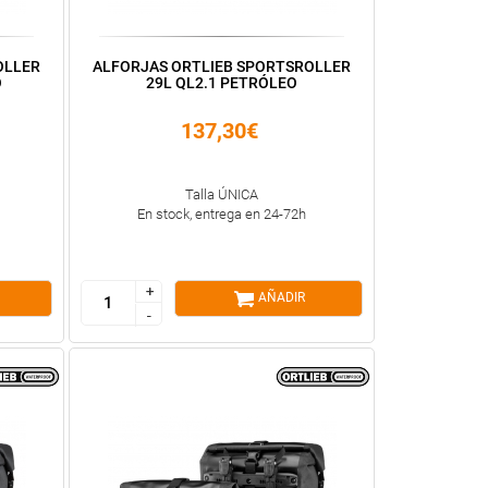
OLLER
ALFORJAS ORTLIEB SPORTSROLLER
O
29L QL2.1 PETRÓLEO
137,30€
Talla ÚNICA
En stock, entrega en 24-72h
+
+
AÑADIR
-
-