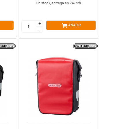
En stock, entrega en 24-72h
+
+
AÑADIR
-
-