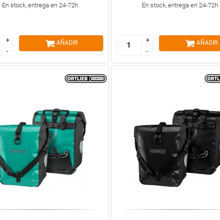
En stock, entrega en 24-72h
En stock, entrega en 24-72h
+
+
+
+
AÑADIR
AÑADIR
-
-
-
-