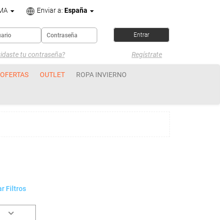
OMA
Enviar a:
España
idaste tu contraseña?
Regístrate
OFERTAS
OUTLET
ROPA INVIERNO
r Filtros