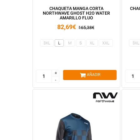
CHAQUETA MANGA CORTA
CHA
NORTHWAVE GHOST H2O WATER
AMARILLO FLUO
82,69€
165,38€
3XL
L
M
S
XL
XXL
3XL
+
+
AÑADIR
-
-