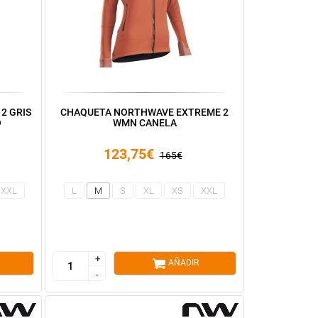
2 GRIS
CHAQUETA NORTHWAVE EXTREME 2
O
WMN CANELA
123,75€
165€
XXL
L
M
S
XL
XS
XXL
+
+
AÑADIR
-
-