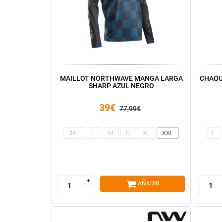
MAILLOT NORTHWAVE MANGA LARGA
CHAQU
SHARP AZUL NEGRO
39€
77,99€
3XL
L
M
S
XL
XXL
L
+
+
AÑADIR
-
-