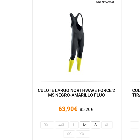
CULOTE LARGO NORTHWAVE FORCE 2
CUL
MS NEGRO-AMARILLO FLUO
TIR
63,90€
85,20€
3XL
4XL
L
M
S
XL
L
XS
XXL