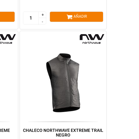
+
+
AÑADIR
-
-
REME
CHALECO NORTHWAVE EXTREME TRAIL
NEGRO