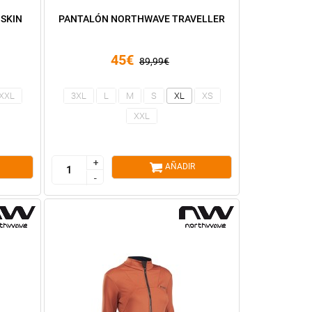
SKIN
PANTALÓN NORTHWAVE TRAVELLER
45€
89,99€
XXL
3XL
L
M
S
XL
XS
XXL
+
+
AÑADIR
-
-