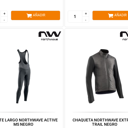
+
+
+
+
AÑADIR
AÑADIR
-
-
-
-
TE LARGO NORTHWAVE ACTIVE
CHAQUETA NORTHWAVE EXT
MS NEGRO
TRAIL NEGRO