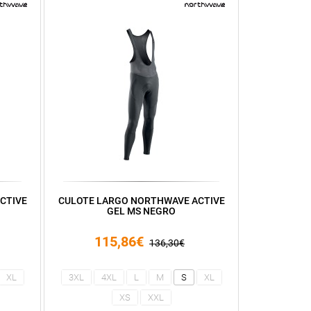
CTIVE
CULOTE LARGO NORTHWAVE ACTIVE
GEL MS NEGRO
115,86€
136,30€
XL
3XL
4XL
L
M
S
XL
XS
XXL