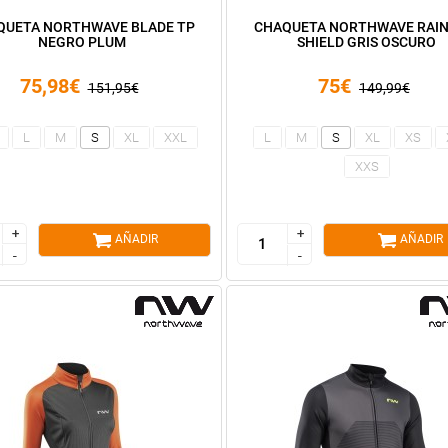
QUETA NORTHWAVE BLADE TP
CHAQUETA NORTHWAVE RAIN
NEGRO PLUM
SHIELD GRIS OSCURO
75,98€
75€
151,95€
149,99€
L
M
S
XL
XXL
L
M
S
XL
XS
XXS
+
+
+
+
AÑADIR
AÑADIR
-
-
-
-