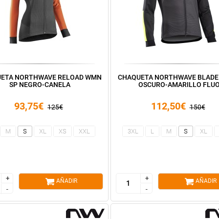
ETA NORTHWAVE RELOAD WMN
CHAQUETA NORTHWAVE BLADE 
SP NEGRO-CANELA
OSCURO-AMARILLO FLU
93,75€
112,50€
125€
150€
M
S
XL
XS
XXL
3XL
L
M
S
XL
+
+
+
+
AÑADIR
AÑADIR
-
-
-
-