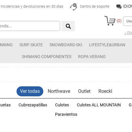
IDI
Incidencias y devoluciones en 30 días
Centro de soporte
(
0
)
¿Olv
NNING
SURF-SKATE
SNOWBOARD-SKI
LIFESTYLE&URBAN
SHIMANO COMPONENTES
ROPA VERANO
Ver todas
Northwave
Outlet
Roeckl
uetas
Cubrezapatillas
Culotes
Culotes ALL MOUNTAIN
G
Paravientos