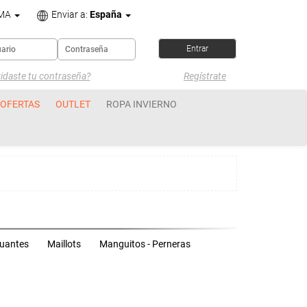
OMA
Enviar a:
España
idaste tu contraseña?
Regístrate
OFERTAS
OUTLET
ROPA INVIERNO
uantes
Maillots
Manguitos - Perneras