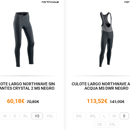
OTE LARGO NORTHWAVE SIN
CULOTE LARGO NORTHWAVE A
ANTES CRYSTAL 2 MS NEGRO
ACQUA MS DWR NEGRO
60,18€
113,52€
70,80€
141,90€
M
S
XL
XS
XXL
3XL
4XL
L
M
S
XS
XXL