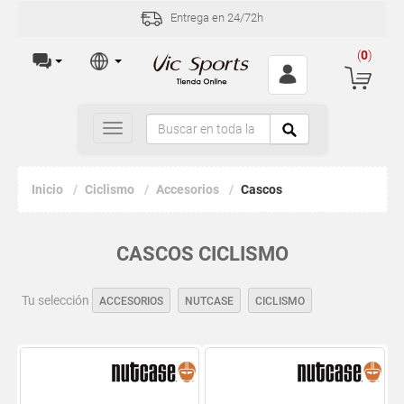
Entrega en 24/72h
(
0
)
Toggle
navigation
Inicio
Ciclismo
Accesorios
Cascos
CASCOS CICLISMO
Tu selección
ACCESORIOS
NUTCASE
CICLISMO