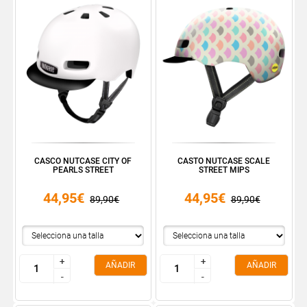
CASCO NUTCASE CITY OF
CASTO NUTCASE SCALE
PEARLS STREET
STREET MIPS
44,95€
44,95€
89,90€
89,90€
+
+
+
+
AÑADIR
AÑADIR
-
-
-
-