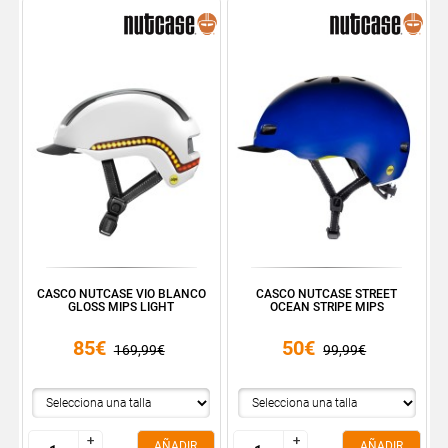
CASCO NUTCASE VIO BLANCO
CASCO NUTCASE STREET
GLOSS MIPS LIGHT
OCEAN STRIPE MIPS
85€
50€
169,99€
99,99€
+
+
+
+
AÑADIR
AÑADIR