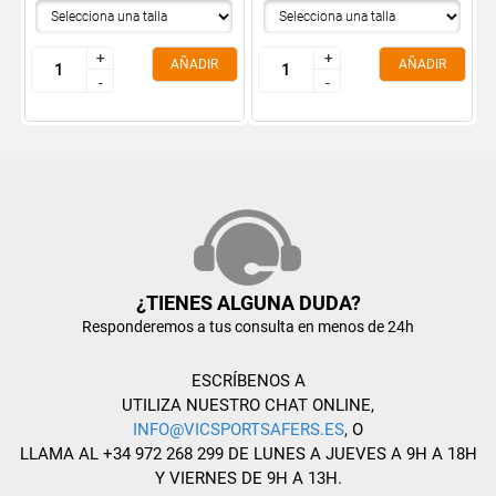
+
+
+
+
AÑADIR
AÑADIR
-
-
-
-
¿TIENES ALGUNA DUDA?
Responderemos a tus consulta en menos de 24h
ESCRÍBENOS A
UTILIZA NUESTRO CHAT ONLINE,
INFO@VICSPORTSAFERS.ES
, O
LLAMA AL +34 972 268 299 DE LUNES A JUEVES A 9H A 18H
Y VIERNES DE 9H A 13H.