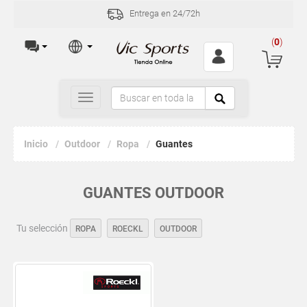
Entrega en 24/72h
(
0
)
Toggle
navigation
Inicio
Outdoor
Ropa
Guantes
GUANTES OUTDOOR
Tu selección
ROPA
ROECKL
OUTDOOR