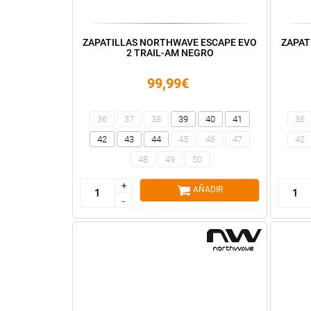
ZAPATILLAS NORTHWAVE ESCAPE EVO
ZAPAT
2 TRAIL-AM NEGRO
99,99€
36
37
38
39
40
41
36
42
43
44
45
46
47
42
48
49
50
+
+
AÑADIR
-
-