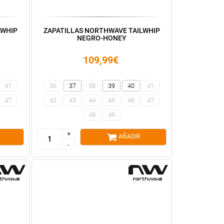
LWHIP
ZAPATILLAS NORTHWAVE TAILWHIP
NEGRO-HONEY
109,99€
41
36
37
38
39
40
41
47
42
43
44
45
46
47
48
49
+
+
AÑADIR
-
-