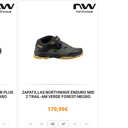
R PLUS
ZAPATILLAS NORTHWAVE ENDURO MID
LARO
2 TRAIL-AM VERDE FOREST-NEGRO
179,99€
41
38
39
40
41
42
43