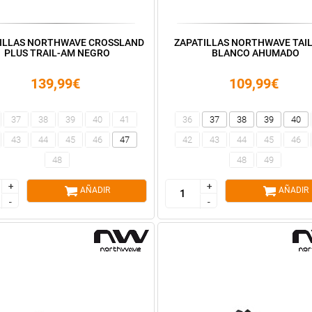
ILLAS NORTHWAVE CROSSLAND
ZAPATILLAS NORTHWAVE TAI
PLUS TRAIL-AM NEGRO
BLANCO AHUMADO
139,99€
109,99€
37
38
39
40
41
36
37
38
39
40
43
44
45
46
47
42
43
44
45
46
48
48
49
+
+
+
+
AÑADIR
AÑADIR
-
-
-
-