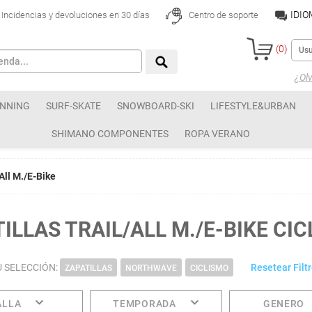
IDI
Incidencias y devoluciones en 30 días
Centro de soporte
(
0
)
¿Olv
NNING
SURF-SKATE
SNOWBOARD-SKI
LIFESTYLE&URBAN
SHIMANO COMPONENTES
ROPA VERANO
/All M./E-Bike
ILLAS TRAIL/ALL M./E-BIKE CI
U SELECCIÓN:
Resetear Filt
ZAPATILLAS
NORTHWAVE
CICLISMO
ALLA
TEMPORADA
GENERO