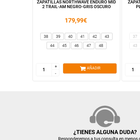
ZAPATILLAS NORTHWAVE ENDURO MID
ZAPA
2 TRAIL-AM NEGRO-GRIS OSCURO
P
179,99€
38
39
40
41
42
43
37
44
45
46
47
48
43
+
+
AÑADIR
-
-
¿TIENES ALGUNA DUDA?
Responderemos a tus consulta en menos 