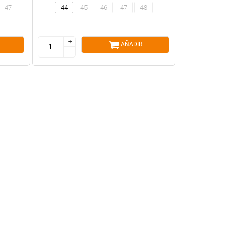
47
44
45
46
47
48
+
+
AÑADIR
-
-