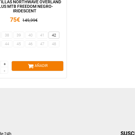
TILLAS NORTHWAVE OVERLAND
LUS MTB FREEDOM NEGRO-
IRIDESCENT
75€
149,99€
38
39
40
41
42
44
45
46
47
48
+
+
AÑADIR
-
-
SUSC
de 24h