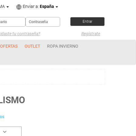
OMA
Enviar a:
España
idaste tu contraseña?
Regístrate
OFERTAS
OUTLET
ROPA INVIERNO
CLISMO
ros