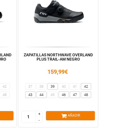
RLAND
ZAPATILLAS NORTHWAVE OVERLAND
URO
PLUS TRAIL-AM NEGRO
159,99€
42
37
38
39
40
41
42
48
43
44
45
46
47
48
+
+
AÑADIR
-
-