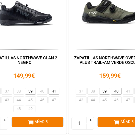
ATILLAS NORTHWAVE CLAN 2
ZAPATILLAS NORTHWAVE OVE
NEGRO
PLUS TRAIL-AM VERDE OSC
149,99€
159,99€
37
38
39
40
41
37
38
39
40
41
43
44
45
46
47
43
44
45
46
47
48
49
+
+
+
+
AÑADIR
AÑADIR
-
-
-
-