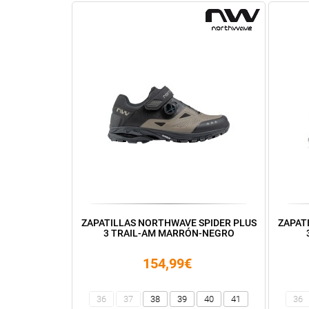
ZAPATILLAS NORTHWAVE SPIDER PLUS
ZAPAT
3 TRAIL-AM MARRÓN-NEGRO
154,99€
36
37
38
39
40
41
36