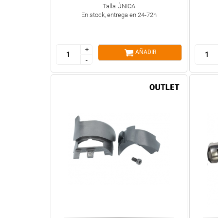
Talla ÚNICA
En stock, entrega en 24-72h
+
+
AÑADIR
-
-