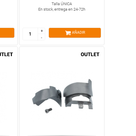
Talla ÚNICA
En stock, entrega en 24-72h
+
+
AÑADIR
-
-