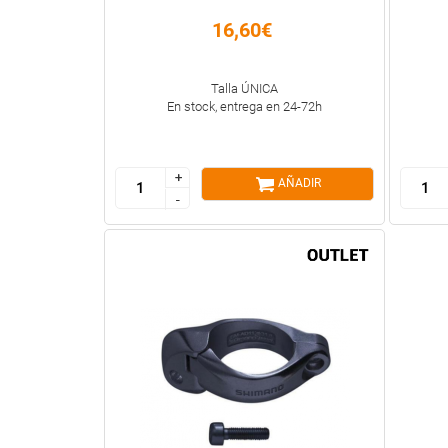
16,60€
Talla ÚNICA
En stock, entrega en 24-72h
+
+
AÑADIR
-
-