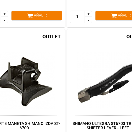
+
+
+
+
AÑADIR
AÑADIR
-
-
-
-
TE MANETA SHIMANO IZDA ST-
SHIMANO ULTEGRA ST6703 TR
6700
SHIFTER LEVER - LEFT