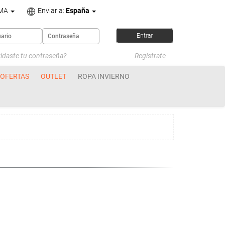
OMA
Enviar a:
España
idaste tu contraseña?
Regístrate
OFERTAS
OUTLET
ROPA INVIERNO