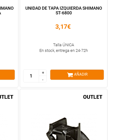
HIMANO
UNIDAD DE TAPA IZQUIERDA SHIMANO
A
ST-6800
3,17€
Talla ÚNICA
En stock, entrega en 24-72h
+
+
AÑADIR
-
-