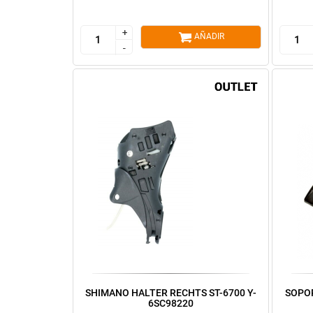
+
+
AÑADIR
-
-
SHIMANO HALTER RECHTS ST-6700 Y-
SOPOR
6SC98220