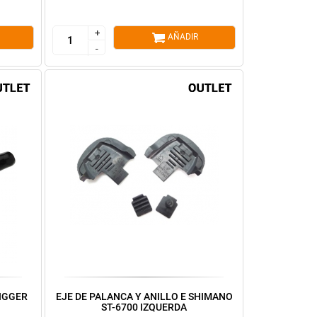
+
+
AÑADIR
-
-
IGGER
EJE DE PALANCA Y ANILLO E SHIMANO
ST-6700 IZQUERDA