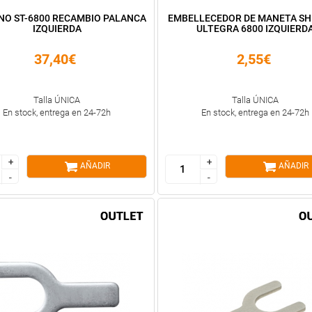
NO ST-6800 RECAMBIO PALANCA
EMBELLECEDOR DE MANETA S
IZQUIERDA
ULTEGRA 6800 IZQUIERD
37,40€
2,55€
Talla ÚNICA
Talla ÚNICA
En stock, entrega en 24-72h
En stock, entrega en 24-72h
+
+
+
+
AÑADIR
AÑADIR
-
-
-
-