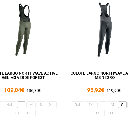
TE LARGO NORTHWAVE ACTIVE
CULOTE LARGO NORTHWAVE A
GEL MS VERDE FOREST
MS NEGRO
109,04€
95,92€
136,30€
119,90€
4XL
L
M
S
XL
3XL
4XL
L
M
S
XS
XXL
XS
XXL