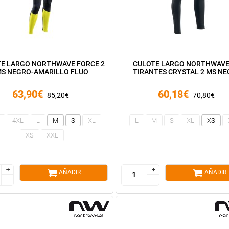
E LARGO NORTHWAVE FORCE 2
CULOTE LARGO NORTHWAVE
S NEGRO-AMARILLO FLUO
TIRANTES CRYSTAL 2 MS N
63,90€
60,18€
85,20€
70,80€
4XL
L
M
S
XL
L
M
S
XL
XS
XS
XXL
+
+
+
+
AÑADIR
AÑADIR
-
-
-
-