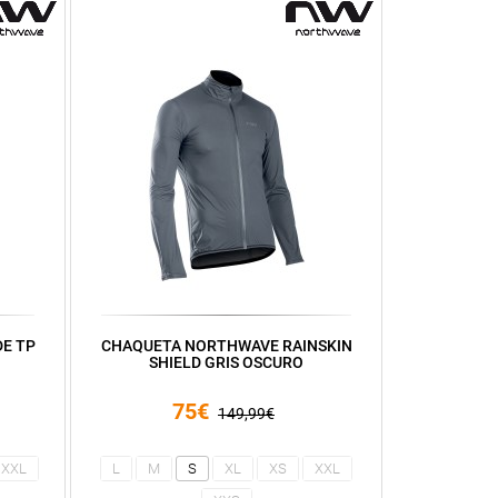
E TP
CHAQUETA NORTHWAVE RAINSKIN
SHIELD GRIS OSCURO
75€
149,99€
XXL
L
M
S
XL
XS
XXL