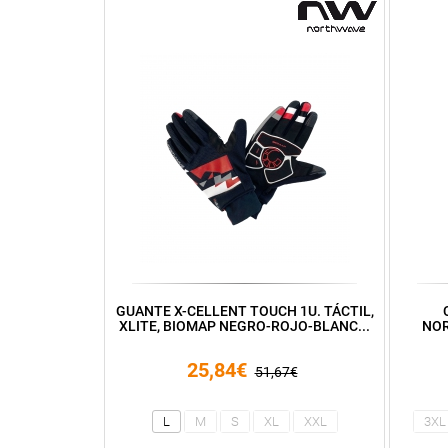
GUANTE X-CELLENT TOUCH 1U. TÁCTIL,
XLITE, BIOMAP NEGRO-ROJO-BLANC...
NOR
25,84€
51,67€
L
M
S
XL
XXL
3XL