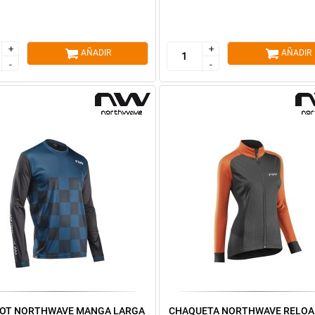
+
+
+
+
AÑADIR
AÑADIR
-
-
-
-
LOT NORTHWAVE MANGA LARGA
CHAQUETA NORTHWAVE RELO