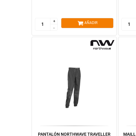
+
+
AÑADIR
-
-
PANTALÓN NORTHWAVE TRAVELLER
MAIL