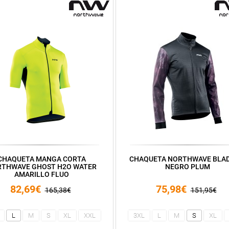
CHAQUETA MANGA CORTA
CHAQUETA NORTHWAVE BLAD
THWAVE GHOST H2O WATER
NEGRO PLUM
AMARILLO FLUO
82,69€
75,98€
165,38€
151,95€
L
M
S
XL
XXL
3XL
L
M
S
XL