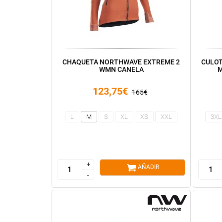
CHAQUETA NORTHWAVE EXTREME 2
CULOT
WMN CANELA
M
123,75€
165€
L
M
S
XL
XS
XXL
3XL
+
+
AÑADIR
-
-