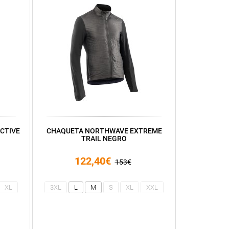
CTIVE
CHAQUETA NORTHWAVE EXTREME
TRAIL NEGRO
122,40€
153€
XL
3XL
L
M
S
XL
XXL