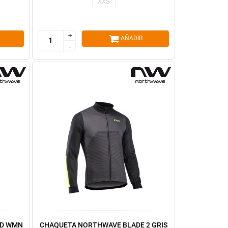
XXS
+
+
AÑADIR
-
-
AD WMN
CHAQUETA NORTHWAVE BLADE 2 GRIS