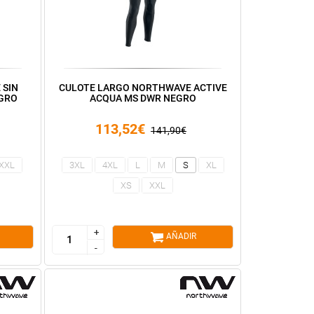
 SIN
CULOTE LARGO NORTHWAVE ACTIVE
EGRO
ACQUA MS DWR NEGRO
113,52€
141,90€
XXL
3XL
4XL
L
M
S
XL
XS
XXL
+
+
AÑADIR
-
-