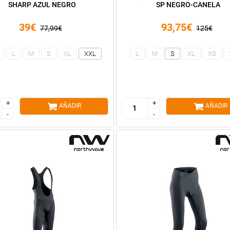
SHARP AZUL NEGRO
SP NEGRO-CANELA
39€
93,75€
77,99€
125€
L
M
S
XL
XXL
L
M
S
XL
XS
+
+
+
+
AÑADIR
AÑADIR
-
-
-
-