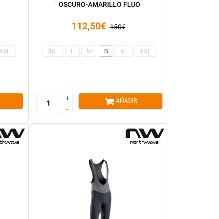
OSCURO-AMARILLO FLUO
112,50€
150€
XXL
3XL
L
M
S
XL
XXL
+
+
AÑADIR
-
-