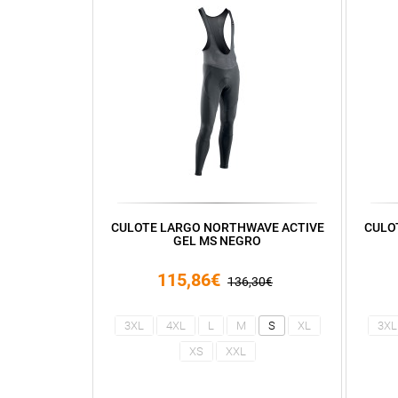
CULOTE LARGO NORTHWAVE ACTIVE
CULO
GEL MS NEGRO
115,86€
136,30€
3XL
4XL
L
M
S
XL
3XL
XS
XXL