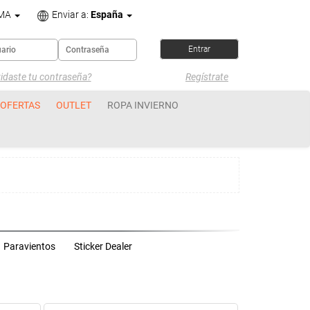
OMA
Enviar a:
España
idaste tu contraseña?
Regístrate
OFERTAS
OUTLET
ROPA INVIERNO
Paravientos
Sticker Dealer