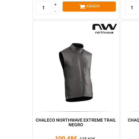
+
+
AÑADIR
-
-
CHALECO NORTHWAVE EXTREME TRAIL
CHAQ
NEGRO
100,48€