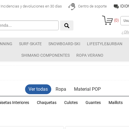
IDI
Incidencias y devoluciones en 30 días
Centro de soporte
(
0
)
¿Olv
NNING
SURF-SKATE
SNOWBOARD-SKI
LIFESTYLE&URBAN
SHIMANO COMPONENTES
ROPA VERANO
Ver todas
Ropa
Material POP
setas Interiores
Chaquetas
Culotes
Guantes
Maillots