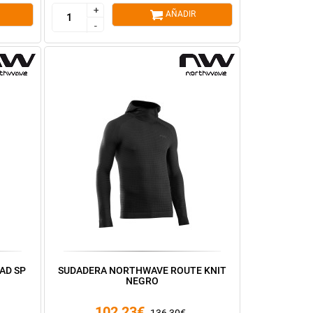
+
+
AÑADIR
-
-
AD SP
SUDADERA NORTHWAVE ROUTE KNIT
NEGRO
102,23€