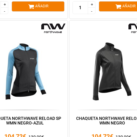
+
+
+
+
AÑADIR
AÑADIR
-
-
-
-
UETA NORTHWAVE RELOAD SP
CHAQUETA NORTHWAVE RELO
WMN NEGRO-AZUL
WMN NEGRO
104,72€
104,72€