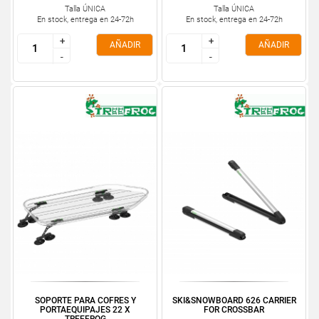
Talla ÚNICA
Talla ÚNICA
En stock, entrega en 24-72h
En stock, entrega en 24-72h
+
+
+
+
AÑADIR
AÑADIR
-
-
-
-
SOPORTE PARA COFRES Y
SKI&SNOWBOARD 626 CARRIER
PORTAEQUIPAJES 22 X
FOR CROSSBAR