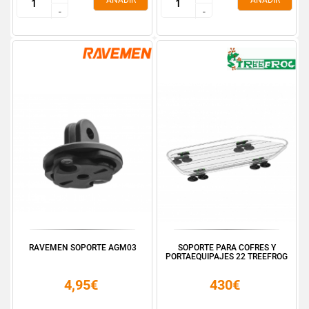
AÑADIR
AÑADIR
-
-
-
-
RAVEMEN SOPORTE AGM03
SOPORTE PARA COFRES Y
PORTAEQUIPAJES 22 TREEFROG
4,95€
430€