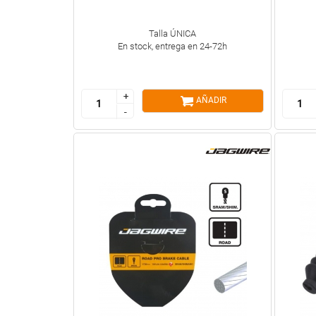
Talla ÚNICA
En stock, entrega en 24-72h
+
+
AÑADIR
-
-