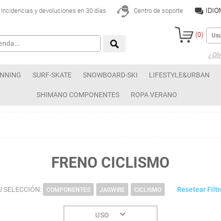
IDI
Incidencias y devoluciones en 30 días
Centro de soporte
(
0
)
¿Olv
NNING
SURF-SKATE
SNOWBOARD-SKI
LIFESTYLE&URBAN
SHIMANO COMPONENTES
ROPA VERANO
FRENO CICLISMO
U SELECCIÓN:
Resetear Filt
COMPONENTES
JAGWIRE
CICLISMO
USO