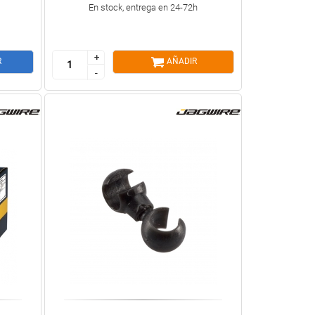
En stock, entrega en 24-72h
+
+
R
AÑADIR
-
-