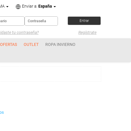
OMA
Enviar a:
España
idaste tu contraseña?
Regístrate
OFERTAS
OUTLET
ROPA INVIERNO
ros