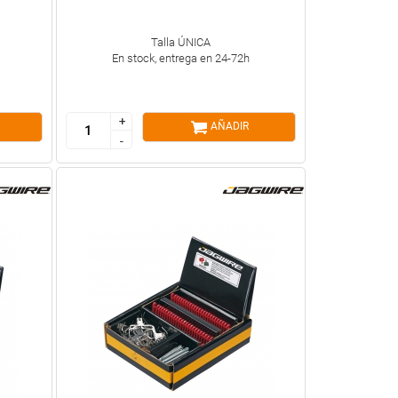
Talla ÚNICA
En stock, entrega en 24-72h
+
+
AÑADIR
-
-