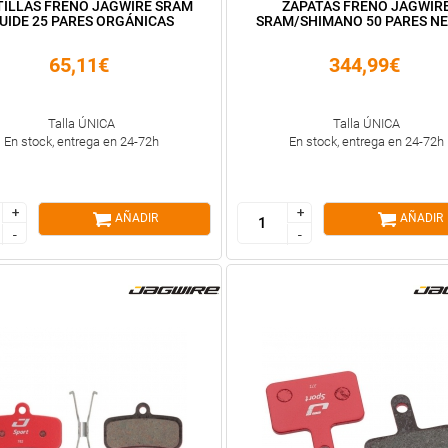
TILLAS FRENO JAGWIRE SRAM
ZAPATAS FRENO JAGWIR
UIDE 25 PARES ORGÁNICAS
SRAM/SHIMANO 50 PARES N
65,11€
344,99€
Talla ÚNICA
Talla ÚNICA
En stock, entrega en 24-72h
En stock, entrega en 24-72h
+
+
+
+
AÑADIR
AÑADIR
-
-
-
-