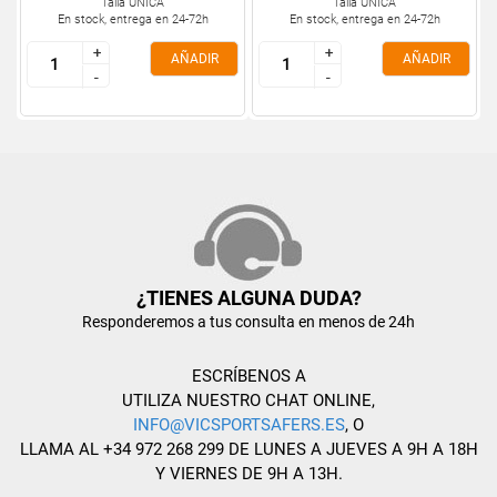
Talla ÚNICA
Talla ÚNICA
En stock, entrega en 24-72h
En stock, entrega en 24-72h
+
+
+
+
AÑADIR
AÑADIR
-
-
-
-
¿TIENES ALGUNA DUDA?
Responderemos a tus consulta en menos de 24h
ESCRÍBENOS A
UTILIZA NUESTRO CHAT ONLINE,
INFO@VICSPORTSAFERS.ES
, O
LLAMA AL +34 972 268 299 DE LUNES A JUEVES A 9H A 18H
Y VIERNES DE 9H A 13H.