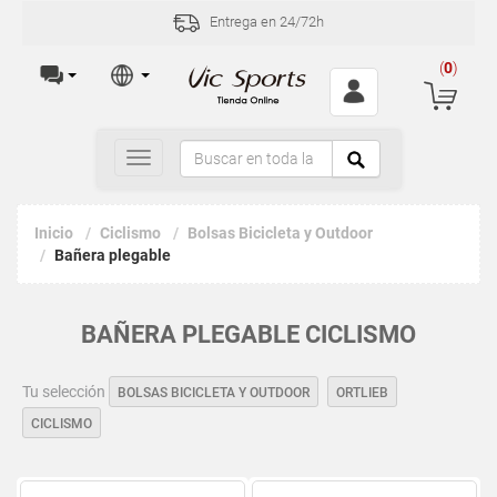
Entrega en 24/72h
(
0
)
Toggle
navigation
Inicio
Ciclismo
Bolsas Bicicleta y Outdoor
Bañera plegable
BAÑERA PLEGABLE CICLISMO
Tu selección
BOLSAS BICICLETA Y OUTDOOR
ORTLIEB
CICLISMO