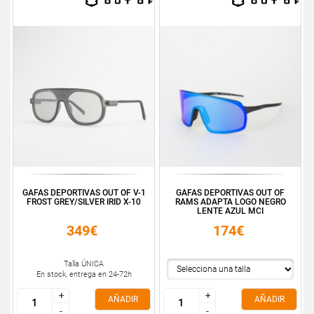
GAFAS DEPORTIVAS OUT OF V-1
GAFAS DEPORTIVAS OUT OF
FROST GREY/SILVER IRID X-10
RAMS ADAPTA LOGO NEGRO
LENTE AZUL MCI
349€
174€
Talla ÚNICA
En stock, entrega en 24-72h
+
+
+
+
AÑADIR
AÑADIR
-
-
-
-