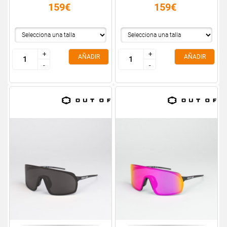
159€
159€
+
+
+
+
AÑADIR
AÑADIR
-
-
-
-