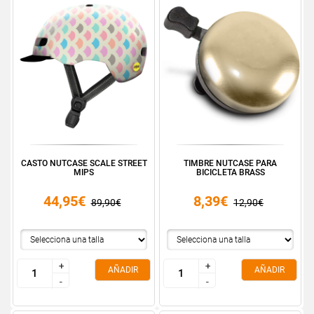
CASTO NUTCASE SCALE STREET
TIMBRE NUTCASE PARA
MIPS
BICICLETA BRASS
44,95€
8,39€
89,90€
12,90€
+
+
+
+
AÑADIR
AÑADIR
-
-
-
-