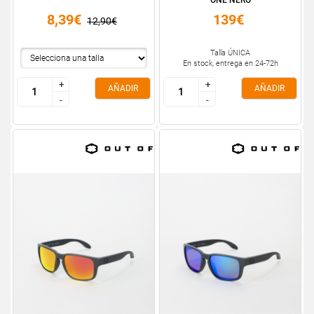
ONE NERO
8,39€
139€
12,90€
Talla ÚNICA
En stock, entrega en 24-72h
+
+
+
+
AÑADIR
AÑADIR
-
-
-
-