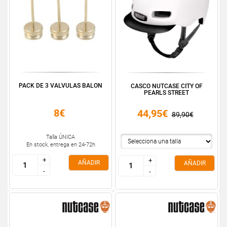
PACK DE 3 VALVULAS BALON
CASCO NUTCASE CITY OF
PEARLS STREET
8€
44,95€
89,90€
Talla ÚNICA
En stock, entrega en 24-72h
+
+
+
+
AÑADIR
AÑADIR
-
-
-
-