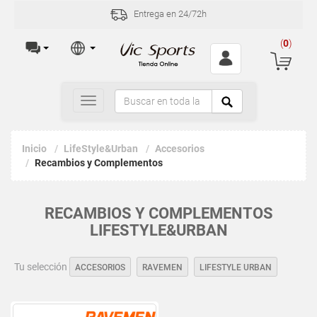
Entrega en 24/72h
(
0
)
Toggle
navigation
Inicio
LifeStyle&Urban
Accesorios
Recambios y Complementos
RECAMBIOS Y COMPLEMENTOS
LIFESTYLE&URBAN
Tu selección
ACCESORIOS
RAVEMEN
LIFESTYLE URBAN