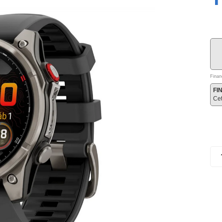
Finan
FI
Ce