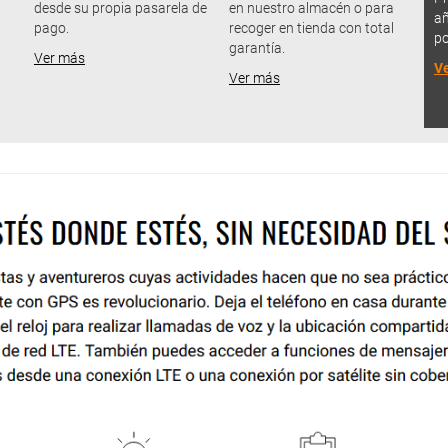
desde su propia pasarela de
en nuestro almacén o para
añ
pago.
recoger en tienda con total
po
garantía.
Ver más
V
Ver más