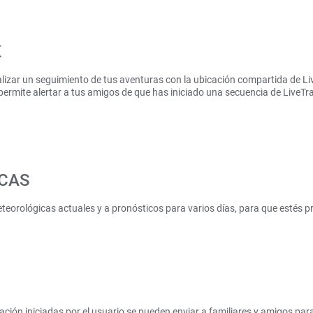
K
alizar un seguimiento de tus aventuras con la ubicación compartida de L
 permite alertar a tus amigos de que has iniciado una secuencia de LiveTra
CAS
teorológicas actuales y a pronósticos para varios días, para que estés p
cación iniciadas por el usuario se pueden enviar a familiares y amigos par