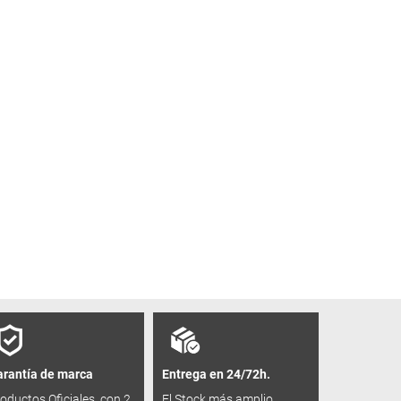
rantía de marca
Entrega en 24/72h.
oductos Oficiales, con 2
El Stock más amplio,