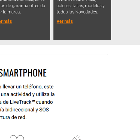
os de garantía ofrecida
colores, tallas, modelos y
r la marca.
todas las Novedades.
er más
Ver más