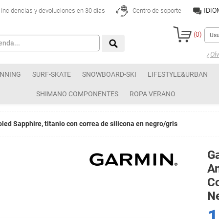
IDI
Incidencias y devoluciones en 30 días
Centro de soporte
(
0
)
¿Olv
NNING
SURF-SKATE
SNOWBOARD-SKI
LIFESTYLE&URBAN
SHIMANO COMPONENTES
ROPA VERANO
ed Sapphire, titanio con correa de silicona en negro/gris
Ga
Am
Co
Ne
1