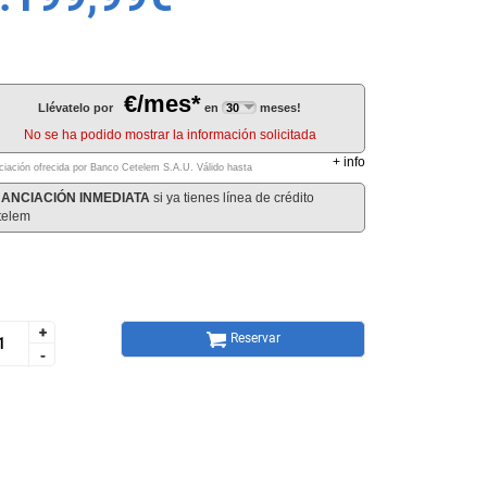
€/mes*
Llévatelo por
en
meses!
No se ha podido mostrar la información solicitada
+
info
ciación ofrecida por Banco Cetelem S.A.U.
Válido hasta
NANCIACIÓN INMEDIATA
si ya tienes línea de crédito
telem
+
+
Reservar
-
-