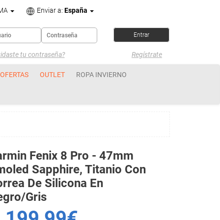
OMA
Enviar a:
España
idaste tu contraseña?
Regístrate
OFERTAS
OUTLET
ROPA INVIERNO
rmin Fenix 8 Pro - 47mm
oled Sapphire, Titanio Con
rrea De Silicona En
gro/gris
.199,99€