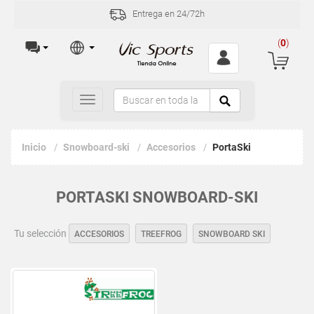
Entrega en 24/72h
(
0
)
Toggle
navigation
Inicio
Snowboard-ski
Accesorios
PortaSki
PORTASKI SNOWBOARD-SKI
Tu selección
ACCESORIOS
TREEFROG
SNOWBOARD SKI