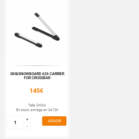
SKI&SNOWBOARD 626 CARRIER
FOR CROSSBAR
145€
Talla ÚNICA
En stock, entrega en 24-72h
+
+
AÑADIR
-
-