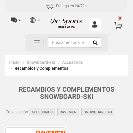
Entrega en 24/72h
(
0
)
Toggle
navigation
Inicio
Snowboard-ski
Accesorios
Recambios y Complementos
RECAMBIOS Y COMPLEMENTOS
SNOWBOARD-SKI
Tu selección
ACCESORIOS
RAVEMEN
SNOWBOARD SKI