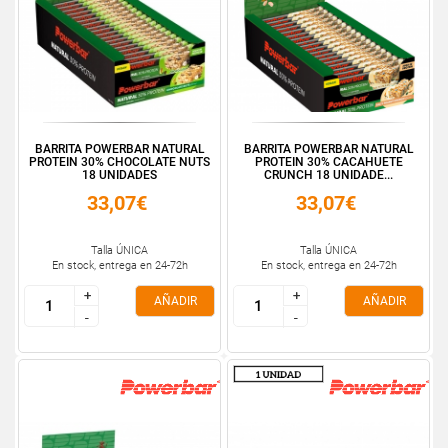
BARRITA POWERBAR NATURAL
BARRITA POWERBAR NATURAL
PROTEIN 30% CHOCOLATE NUTS
PROTEIN 30% CACAHUETE
18 UNIDADES
CRUNCH 18 UNIDADE...
33,07€
33,07€
Talla ÚNICA
Talla ÚNICA
En stock, entrega en 24-72h
En stock, entrega en 24-72h
+
+
+
+
AÑADIR
AÑADIR
-
-
-
-