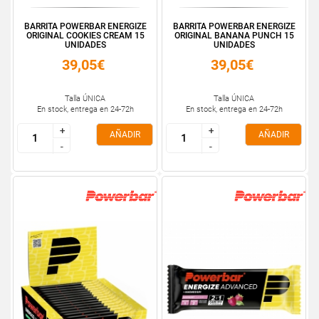
BARRITA POWERBAR ENERGIZE
BARRITA POWERBAR ENERGIZE
ORIGINAL COOKIES CREAM 15
ORIGINAL BANANA PUNCH 15
UNIDADES
UNIDADES
39,05€
39,05€
Talla ÚNICA
Talla ÚNICA
En stock, entrega en 24-72h
En stock, entrega en 24-72h
+
+
+
+
AÑADIR
AÑADIR
-
-
-
-