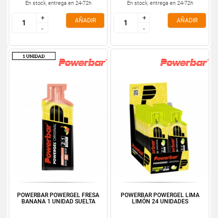
En stock, entrega en 24-72h
En stock, entrega en 24-72h
+
+
+
+
AÑADIR
AÑADIR
-
-
-
-
POWERBAR POWERGEL FRESA
POWERBAR POWERGEL LIMA
BANANA 1 UNIDAD SUELTA
LIMÓN 24 UNIDADES