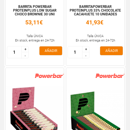
BARRITA POWERBAR
BARRITAPOWERBAR
PROTEINPLUS LOW SUGAR
PROTEINPLUS 33% CHOCOLATE
CHOCO BROWNIE 30 UNI
CACAHUETE 10 UNIDADES
53,11€
41,93€
Talla ÚNICA
Talla ÚNICA
En stock, entrega en 24-72h
En stock, entrega en 24-72h
+
+
+
+
AÑADIR
AÑADIR
-
-
-
-