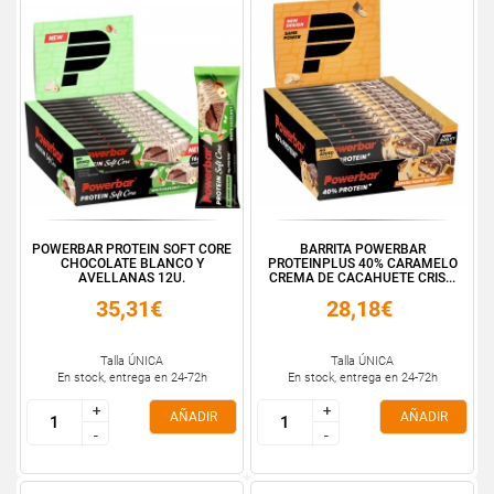
POWERBAR PROTEIN SOFT CORE
BARRITA POWERBAR
CHOCOLATE BLANCO Y
PROTEINPLUS 40% CARAMELO
AVELLANAS 12U.
CREMA DE CACAHUETE CRIS...
35,31€
28,18€
Talla ÚNICA
Talla ÚNICA
En stock, entrega en 24-72h
En stock, entrega en 24-72h
+
+
+
+
AÑADIR
AÑADIR
-
-
-
-