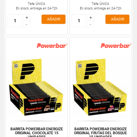
Talla ÚNICA
Talla ÚNICA
En stock, entrega en 24-72h
En stock, entrega en 24-72h
+
+
+
+
AÑADIR
AÑADIR
-
-
-
-
BARRITA POWERBAR ENERGIZE
BARRITA POWERBAR ENERGIZE
ORIGINAL CHOCOLATE 15
ORIGINAL FRUTAS DEL BOSQUE