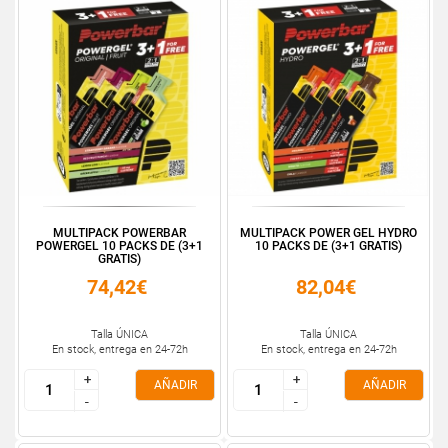
MULTIPACK POWERBAR
MULTIPACK POWER GEL HYDRO
POWERGEL 10 PACKS DE (3+1
10 PACKS DE (3+1 GRATIS)
GRATIS)
74,42€
82,04€
Talla ÚNICA
Talla ÚNICA
En stock, entrega en 24-72h
En stock, entrega en 24-72h
+
+
+
+
AÑADIR
AÑADIR
-
-
-
-