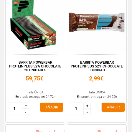
BARRITA POWERBAR
BARRITA POWERBAR
PROTEINPLUS 52% CHOCOLATE
PROTEINPLUS 52% CHOCOLATE
20 UNIDADES
1 UNIDAD
59,75€
2,99€
Talla ÚNICA
Talla ÚNICA
En stock, entrega en 24-72h
En stock, entrega en 24-72h
+
+
+
+
AÑADIR
AÑADIR
-
-
-
-