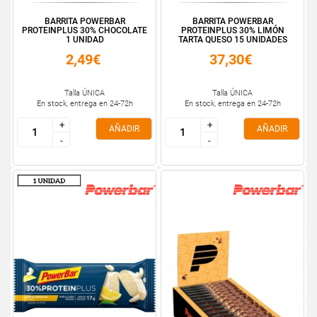
BARRITA POWERBAR
BARRITA POWERBAR
PROTEINPLUS 30% CHOCOLATE
PROTEINPLUS 30% LIMÓN
1 UNIDAD
TARTA QUESO 15 UNIDADES
2,49€
37,30€
Talla ÚNICA
Talla ÚNICA
En stock, entrega en 24-72h
En stock, entrega en 24-72h
+
+
+
+
AÑADIR
AÑADIR
-
-
-
-