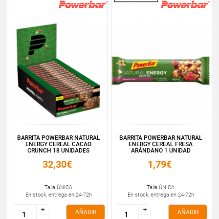
BARRITA POWERBAR NATURAL
BARRITA POWERBAR NATURAL
ENERGY CEREAL CACAO
ENERGY CEREAL FRESA
CRUNCH 18 UNIDADES
ARÁNDANO 1 UNIDAD
32,30€
1,79€
Talla ÚNICA
Talla ÚNICA
En stock, entrega en 24-72h
En stock, entrega en 24-72h
+
+
+
+
AÑADIR
AÑADIR