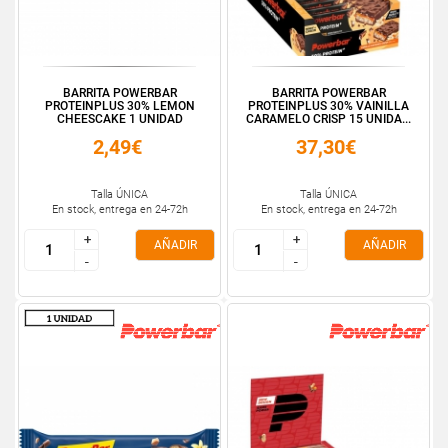
BARRITA POWERBAR
BARRITA POWERBAR
PROTEINPLUS 30% LEMON
PROTEINPLUS 30% VAINILLA
CHEESCAKE 1 UNIDAD
CARAMELO CRISP 15 UNIDA...
2,49€
37,30€
Talla ÚNICA
Talla ÚNICA
En stock, entrega en 24-72h
En stock, entrega en 24-72h
+
+
+
+
AÑADIR
AÑADIR
-
-
-
-