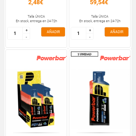
2,48€
59,54€
Talla ÚNICA
Talla ÚNICA
En stock, entrega en 24-72h
En stock, entrega en 24-72h
+
+
+
+
AÑADIR
AÑADIR
-
-
-
-