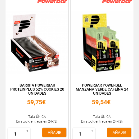
BARRITA POWERBAR
POWERBAR POWERGEL
PROTEINPLUS 52% COOKIES 20
MANZANA VERDE CAFEÍNA 24
UNIDADES
UNIDADES
59,75€
59,54€
Talla ÚNICA
Talla ÚNICA
En stock, entrega en 24-72h
En stock, entrega en 24-72h
+
+
+
+
AÑADIR
AÑADIR
-
-
-
-