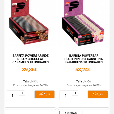
BARRITA POWERBAR RIDE
BARRITA POWERBAR
ENERGY CHOCOLATE
PROTEINPLUS LCARNITINA
CARAMELO 18 UNIDADES
FRAMBUESA 30 UNIDADES
39,36€
53,24€
Talla ÚNICA
Talla ÚNICA
En stock, entrega en 24-72h
En stock, entrega en 24-72h
+
+
+
+
AÑADIR
AÑADIR
-
-
-
-