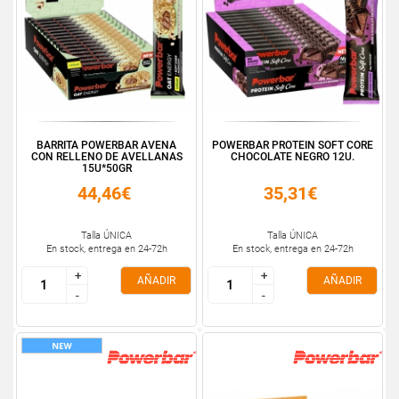
BARRITA POWERBAR AVENA
POWERBAR PROTEIN SOFT CORE
CON RELLENO DE AVELLANAS
CHOCOLATE NEGRO 12U.
15U*50GR
44,46€
35,31€
Talla ÚNICA
Talla ÚNICA
En stock, entrega en 24-72h
En stock, entrega en 24-72h
+
+
+
+
AÑADIR
AÑADIR
-
-
-
-