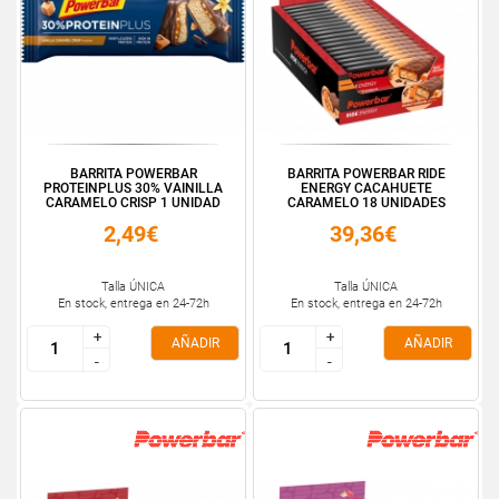
BARRITA POWERBAR
BARRITA POWERBAR RIDE
PROTEINPLUS 30% VAINILLA
ENERGY CACAHUETE
CARAMELO CRISP 1 UNIDAD
CARAMELO 18 UNIDADES
2,49€
39,36€
Talla ÚNICA
Talla ÚNICA
En stock, entrega en 24-72h
En stock, entrega en 24-72h
+
+
+
+
AÑADIR
AÑADIR
-
-
-
-