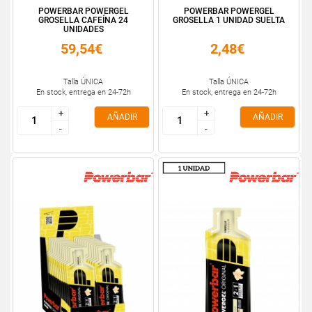
POWERBAR POWERGEL
POWERBAR POWERGEL
GROSELLA CAFEÍNA 24
GROSELLA 1 UNIDAD SUELTA
UNIDADES
59,54€
2,48€
Talla ÚNICA
Talla ÚNICA
En stock, entrega en 24-72h
En stock, entrega en 24-72h
+
+
+
+
AÑADIR
AÑADIR
-
-
-
-