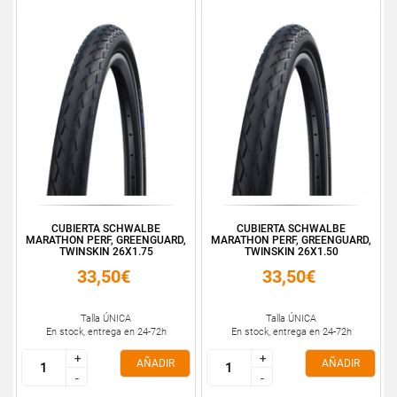
CUBIERTA SCHWALBE
CUBIERTA SCHWALBE
MARATHON PERF, GREENGUARD,
MARATHON PERF, GREENGUARD,
TWINSKIN 26X1.75
TWINSKIN 26X1.50
33,50€
33,50€
Talla ÚNICA
Talla ÚNICA
En stock, entrega en 24-72h
En stock, entrega en 24-72h
+
+
+
+
AÑADIR
AÑADIR
-
-
-
-