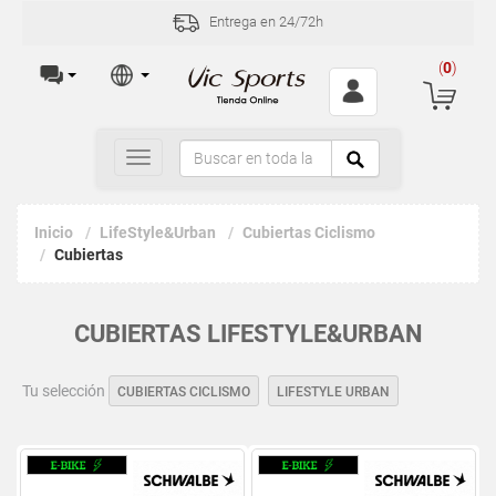
Entrega en 24/72h
(
0
)
Toggle
navigation
Inicio
LifeStyle&Urban
Cubiertas Ciclismo
Cubiertas
CUBIERTAS LIFESTYLE&URBAN
Tu selección
CUBIERTAS CICLISMO
LIFESTYLE URBAN