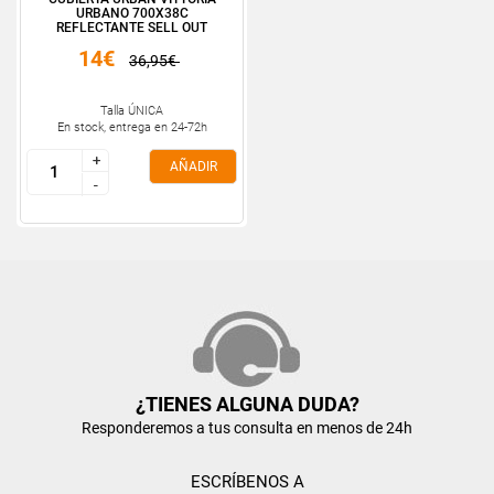
URBANO 700X38C
REFLECTANTE SELL OUT
14€
36,95€
Talla ÚNICA
En stock, entrega en 24-72h
+
+
AÑADIR
-
-
¿TIENES ALGUNA DUDA?
Responderemos a tus consulta en menos de 24h
ESCRÍBENOS A