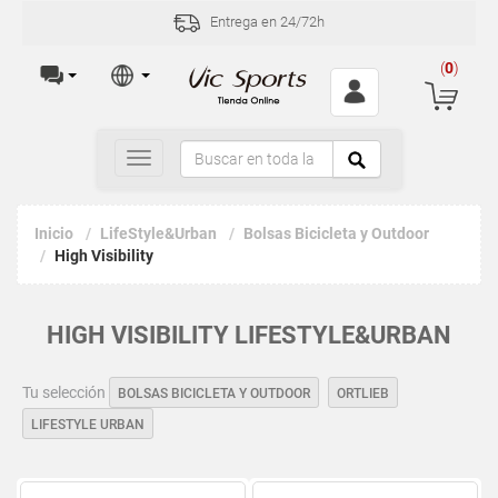
Entrega en 24/72h
(
0
)
Toggle
navigation
Inicio
LifeStyle&Urban
Bolsas Bicicleta y Outdoor
High Visibility
HIGH VISIBILITY LIFESTYLE&URBAN
Tu selección
BOLSAS BICICLETA Y OUTDOOR
ORTLIEB
LIFESTYLE URBAN