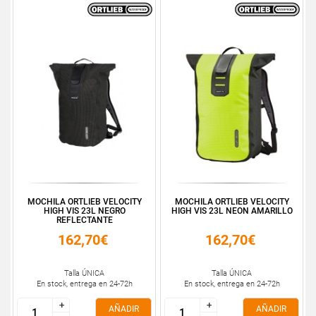
MOCHILA ORTLIEB VELOCITY
MOCHILA ORTLIEB VELOCITY
HIGH VIS 23L NEGRO
HIGH VIS 23L NEON AMARILLO
REFLECTANTE
162,70€
162,70€
Talla ÚNICA
Talla ÚNICA
En stock, entrega en 24-72h
En stock, entrega en 24-72h
+
+
+
+
AÑADIR
AÑADIR