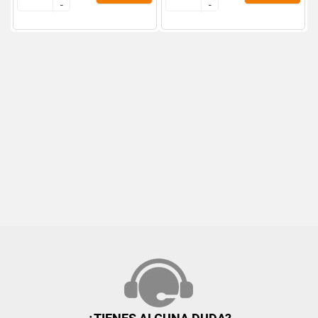
-
-
-
-