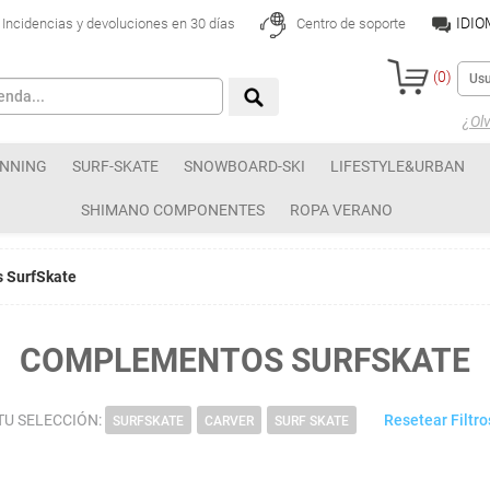
IDI
Incidencias y devoluciones en 30 días
Centro de soporte
(
0
)
¿Olv
NNING
SURF-SKATE
SNOWBOARD-SKI
LIFESTYLE&URBAN
SHIMANO COMPONENTES
ROPA VERANO
 SurfSkate
COMPLEMENTOS SURFSKATE
TU SELECCIÓN:
Resetear Filtro
SURFSKATE
CARVER
SURF SKATE