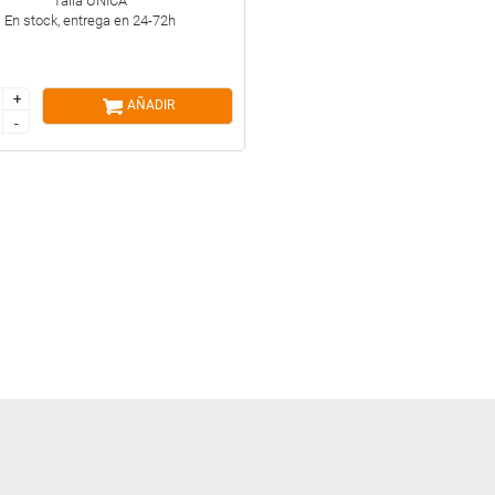
Talla ÚNICA
En stock, entrega en 24-72h
+
+
AÑADIR
-
-