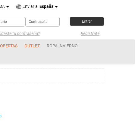
OMA
Enviar a:
España
idaste tu contraseña?
Regístrate
OFERTAS
OUTLET
ROPA INVIERNO
s