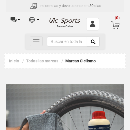
Incidencias y devoluciones en 30 días
(
0
)
Toggle
navigation
Inicio
Todas las marcas
Marcas Ciclismo