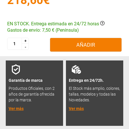
218,60€
EN STOCK. Entrega estimada en 24/72 horas
Gastos de envío: 7,50 € (Península)
+
+
AÑADIR
-
-
Garantía de marca
Entrega en 24/72h.
Productos Oficiales, con 2
El Stock más amplio, colores,
años de garantía ofrecida
tallas, modelos y todas las
por la marca.
Novedades.
Ver más
Ver más