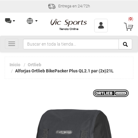
Entrega en 24/72h
(
0
)
Toggle
navigation
Inicio
Ortlieb
Alforjas Ortlieb BikePacker Plus QL2.1 par (2x)21L