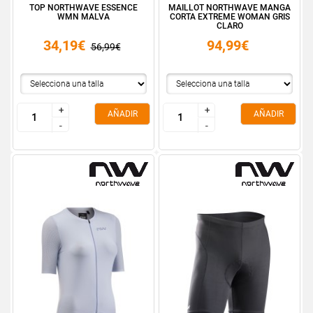
TOP NORTHWAVE ESSENCE
MAILLOT NORTHWAVE MANGA
WMN MALVA
CORTA EXTREME WOMAN GRIS
CLARO
34,19€
94,99€
56,99€
+
+
+
+
AÑADIR
AÑADIR
-
-
-
-