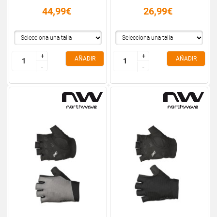
44,99€
26,99€
+
+
+
+
AÑADIR
AÑADIR
-
-
-
-