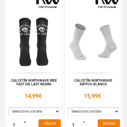
CALCETÍN NORTHWAVE RIDE
CALCETÍN NORTHWAVE
FAST DIE LAST NEGRO
SWITCH BLANCO
14,99€
15,99€
+
+
+
+
AÑADIR
AÑADIR