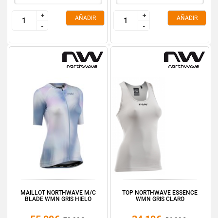
+
+
+
+
AÑADIR
AÑADIR
-
-
-
-
MAILLOT NORTHWAVE M/C
TOP NORTHWAVE ESSENCE
BLADE WMN GRIS HIELO
WMN GRIS CLARO