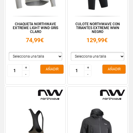
CHAQUETA NORTHWAVE
CULOTE NORTHWAVE CON
EXTREME LIGHT WIND GRIS
TIRANTES EXTREME WMN
CLARO
NEGRO
74,99€
129,99€
+
+
+
+
AÑADIR
AÑADIR
-
-
-
-