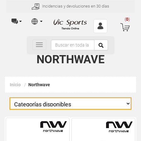
Incidencias y devoluciones en 30 días
(
0
)
Toggle
navigation
NORTHWAVE
Inicio
Northwave