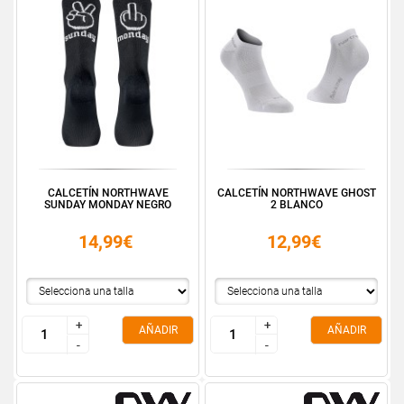
CALCETÍN NORTHWAVE
CALCETÍN NORTHWAVE GHOST
SUNDAY MONDAY NEGRO
2 BLANCO
14,99€
12,99€
+
+
+
+
AÑADIR
AÑADIR
-
-
-
-