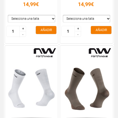
14,99€
14,99€
+
+
+
+
AÑADIR
AÑADIR
-
-
-
-