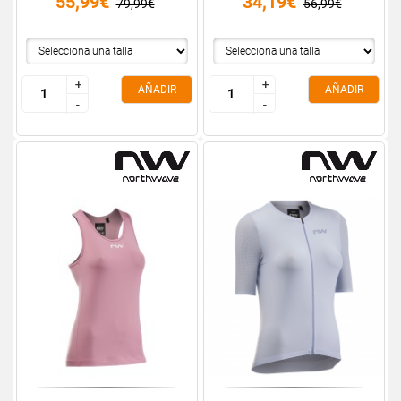
55,99€
34,19€
79,99€
56,99€
+
+
+
+
AÑADIR
AÑADIR
-
-
-
-