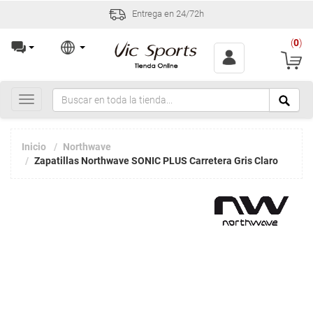
Entrega en 24/72h
(
0
)
Toggle
navigation
Inicio
Northwave
Zapatillas Northwave SONIC PLUS Carretera Gris Claro