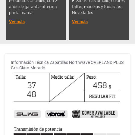
Productos Oficiales, con 2
El Stock más amplio, colores,
años de garantía ofrecida
tallas, modelos y todas las
por la marca.
Novedades.
Ver más
Ver más
Información Técnica Zapatillas Northwave OVERLAND PLUS
Gris Claro-Morado