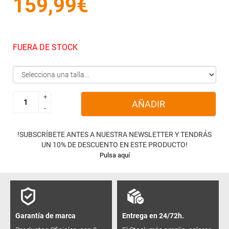
159,99€
FUERA DE STOCK
+
+
AÑADIR
-
-
!SUBSCRÍBETE ANTES A NUESTRA NEWSLETTER Y TENDRÁS
UN 10% DE DESCUENTO EN ESTE PRODUCTO!
Pulsa aquí
Garantía de marca
Entrega en 24/72h.