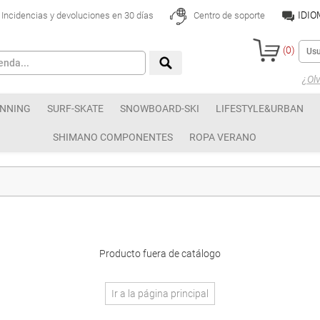
IDI
Incidencias y devoluciones en 30 días
Centro de soporte
(
0
)
¿Olv
NNING
SURF-SKATE
SNOWBOARD-SKI
LIFESTYLE&URBAN
SHIMANO COMPONENTES
ROPA VERANO
Producto fuera de catálogo
Ir a la página principal