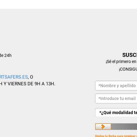
SUSC
de 24h
¡Sé el primero e
¡CONSIG
RTSAFERS.ES
, O
H Y VIERNES DE 9H A 13H.
Desliza la flecha para terminar 