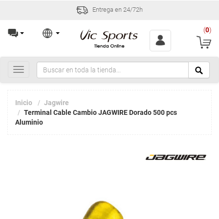
Entrega en 24/72h
(
0
)
Toggle
navigation
Inicio
Jagwire
Terminal Cable Cambio JAGWIRE Dorado 500 pcs
Aluminio