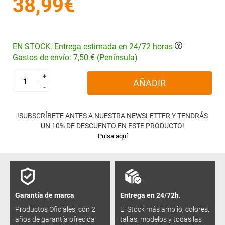
38,99€
EN STOCK. Entrega estimada en 24/72 horas
Gastos de envío: 7,50 € (Península)
+
+
AÑADIR
-
-
!SUBSCRÍBETE ANTES A NUESTRA NEWSLETTER Y TENDRÁS
UN 10% DE DESCUENTO EN ESTE PRODUCTO!
Pulsa aquí
Garantía de marca
Entrega en 24/72h.
Productos Oficiales, con 2
El Stock más amplio, colores,
años de garantía ofrecida
tallas, modelos y todas las