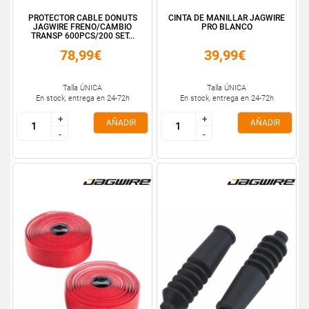
PROTECTOR CABLE DONUTS
CINTA DE MANILLAR JAGWIRE
JAGWIRE FRENO/CAMBIO
PRO BLANCO
TRANSP 600PCS/200 SET...
78,99€
39,99€
Talla ÚNICA
Talla ÚNICA
En stock, entrega en 24-72h
En stock, entrega en 24-72h
+
+
+
+
AÑADIR
AÑADIR
-
-
-
-