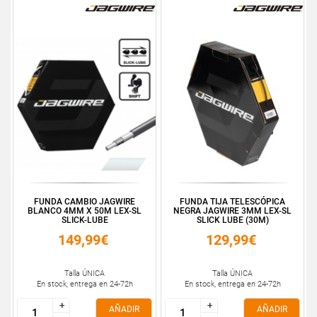
FUNDA CAMBIO JAGWIRE
FUNDA TIJA TELESCÓPICA
BLANCO 4MM X 50M LEX-SL
NEGRA JAGWIRE 3MM LEX-SL
SLICK-LUBE
SLICK LUBE (30M)
149,99€
129,99€
Talla ÚNICA
Talla ÚNICA
En stock, entrega en 24-72h
En stock, entrega en 24-72h
+
+
+
+
AÑADIR
AÑADIR