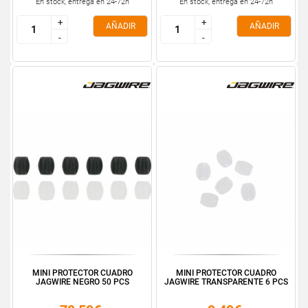
En stock, entrega en 24-72h
En stock, entrega en 24-72h
+
+
+
+
AÑADIR
AÑADIR
-
-
-
-
MINI PROTECTOR CUADRO
MINI PROTECTOR CUADRO
JAGWIRE NEGRO 50 PCS
JAGWIRE TRANSPARENTE 6 PCS