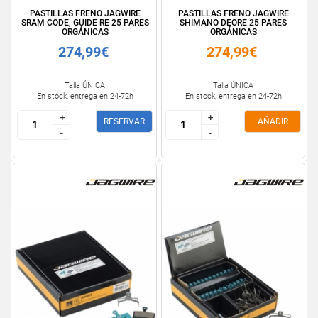
PASTILLAS FRENO JAGWIRE
PASTILLAS FRENO JAGWIRE
SRAM CODE, GUIDE RE 25 PARES
SHIMANO DEORE 25 PARES
ORGÁNICAS
ORGÁNICAS
274,99€
274,99€
Talla ÚNICA
Talla ÚNICA
En stock, entrega en 24-72h
En stock, entrega en 24-72h
+
+
+
+
RESERVAR
AÑADIR
-
-
-
-