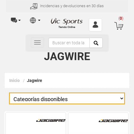
Incidencias y devoluciones en 30 días
(
0
)
Toggle
navigation
JAGWIRE
Inicio
Jagwire