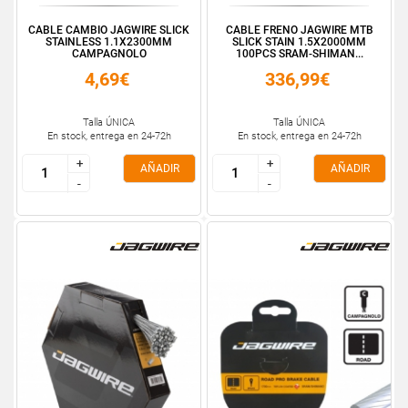
CABLE CAMBIO JAGWIRE SLICK
CABLE FRENO JAGWIRE MTB
STAINLESS 1.1X2300MM
SLICK STAIN 1.5X2000MM
CAMPAGNOLO
100PCS SRAM-SHIMAN...
4,69€
336,99€
Talla ÚNICA
Talla ÚNICA
En stock, entrega en 24-72h
En stock, entrega en 24-72h
+
+
+
+
AÑADIR
AÑADIR
-
-
-
-