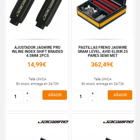
AJUSTADOR JAGWIRE PRO
PASTILLAS FRENO JAGWIRE
INLINE INDEX SHIFT BRAIDED
SRAM LEVEL, AVID ELIXIR 25
4.5MM 2PCS
PARES SEMI MET
14,99€
362,49€
Talla ÚNICA
Talla ÚNICA
En stock, entrega en 24-72h
En stock, entrega en 24-72h
+
+
+
+
AÑADIR
AÑADIR
-
-
-
-