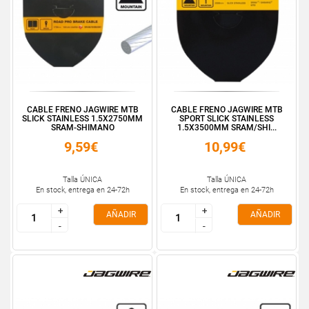
CABLE FRENO JAGWIRE MTB
CABLE FRENO JAGWIRE MTB
SLICK STAINLESS 1.5X2750MM
SPORT SLICK STAINLESS
SRAM-SHIMANO
1.5X3500MM SRAM/SHI...
9,59€
10,99€
Talla ÚNICA
Talla ÚNICA
En stock, entrega en 24-72h
En stock, entrega en 24-72h
+
+
+
+
AÑADIR
AÑADIR
-
-
-
-