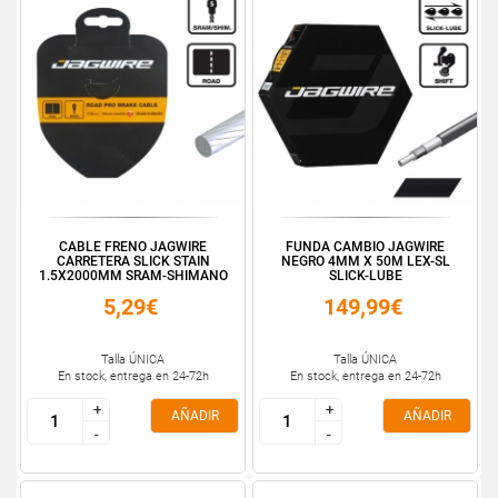
CABLE FRENO JAGWIRE
FUNDA CAMBIO JAGWIRE
CARRETERA SLICK STAIN
NEGRO 4MM X 50M LEX-SL
1.5X2000MM SRAM-SHIMANO
SLICK-LUBE
5,29€
149,99€
Talla ÚNICA
Talla ÚNICA
En stock, entrega en 24-72h
En stock, entrega en 24-72h
+
+
+
+
AÑADIR
AÑADIR
-
-
-
-