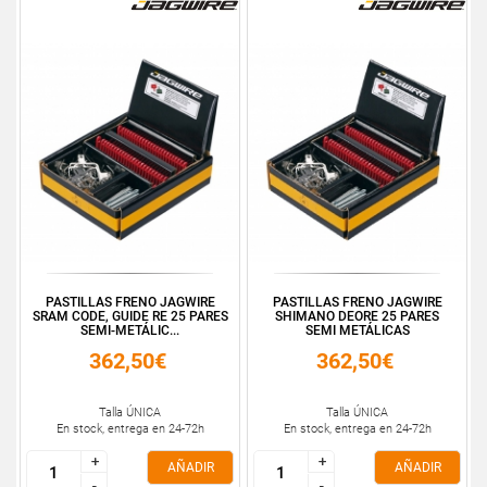
PASTILLAS FRENO JAGWIRE
PASTILLAS FRENO JAGWIRE
SRAM CODE, GUIDE RE 25 PARES
SHIMANO DEORE 25 PARES
SEMI-METÁLIC...
SEMI METÁLICAS
362,50€
362,50€
Talla ÚNICA
Talla ÚNICA
En stock, entrega en 24-72h
En stock, entrega en 24-72h
+
+
+
+
AÑADIR
AÑADIR
-
-
-
-