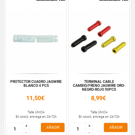
PROTECTOR CUADRO JAGWIRE
TERMINAL CABLE
BLANCO 4 PCS
CAMBIO/FRENO JAGWIRE ORO-
NEGRO-ROJO 90PCS
11,50€
8,99€
Talla ÚNICA
Talla ÚNICA
En stock, entrega en 24-72h
En stock, entrega en 24-72h
+
+
+
+
AÑADIR
AÑADIR
-
-
-
-