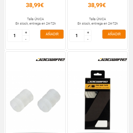
38,99€
38,99€
Talla ÚNICA
Talla ÚNICA
En stock, entrega en 24-72h
En stock, entrega en 24-72h
+
+
+
+
AÑADIR
AÑADIR
-
-
-
-