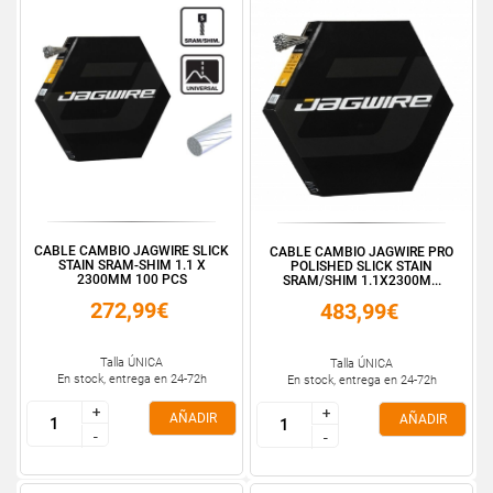
CABLE CAMBIO JAGWIRE SLICK
CABLE CAMBIO JAGWIRE PRO
STAIN SRAM-SHIM 1.1 X
POLISHED SLICK STAIN
2300MM 100 PCS
SRAM/SHIM 1.1X2300M...
272,99€
483,99€
Talla ÚNICA
Talla ÚNICA
En stock, entrega en 24-72h
En stock, entrega en 24-72h
+
+
+
+
AÑADIR
AÑADIR
-
-
-
-