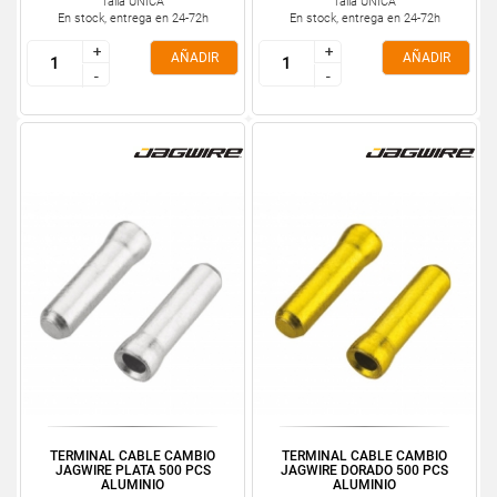
Talla ÚNICA
Talla ÚNICA
En stock, entrega en 24-72h
En stock, entrega en 24-72h
+
+
+
+
AÑADIR
AÑADIR
-
-
-
-
TERMINAL CABLE CAMBIO
TERMINAL CABLE CAMBIO
JAGWIRE PLATA 500 PCS
JAGWIRE DORADO 500 PCS
ALUMINIO
ALUMINIO