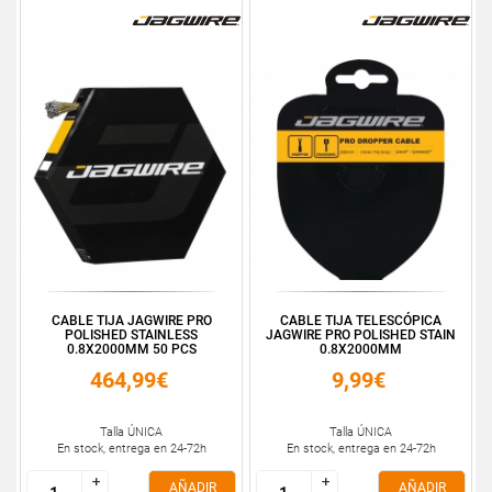
CABLE TIJA JAGWIRE PRO
CABLE TIJA TELESCÓPICA
POLISHED STAINLESS
JAGWIRE PRO POLISHED STAIN
0.8X2000MM 50 PCS
0.8X2000MM
464,99€
9,99€
Talla ÚNICA
Talla ÚNICA
En stock, entrega en 24-72h
En stock, entrega en 24-72h
+
+
+
+
AÑADIR
AÑADIR