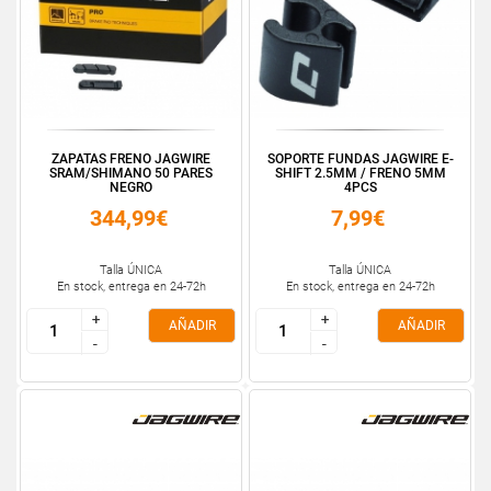
ZAPATAS FRENO JAGWIRE
SOPORTE FUNDAS JAGWIRE E-
SRAM/SHIMANO 50 PARES
SHIFT 2.5MM / FRENO 5MM
NEGRO
4PCS
344,99€
7,99€
Talla ÚNICA
Talla ÚNICA
En stock, entrega en 24-72h
En stock, entrega en 24-72h
+
+
+
+
AÑADIR
AÑADIR
-
-
-
-