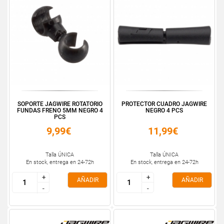
SOPORTE JAGWIRE ROTATORIO
PROTECTOR CUADRO JAGWIRE
FUNDAS FRENO 5MM NEGRO 4
NEGRO 4 PCS
PCS
9,99€
11,99€
Talla ÚNICA
Talla ÚNICA
En stock, entrega en 24-72h
En stock, entrega en 24-72h
+
+
+
+
AÑADIR
AÑADIR
-
-
-
-