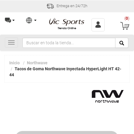
Entrega en 24/72h
(
0
)
Toggle
navigation
Inicio
Northwave
Tacos de Goma Northwave Inyectada HyperLight HT 42-
44