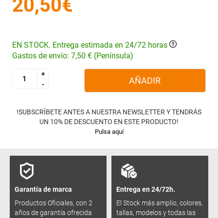
20,50€
EN STOCK. Entrega estimada en 24/72 horas
Gastos de envío: 7,50 € (Península)
+
+
AÑADIR
-
-
!SUBSCRÍBETE ANTES A NUESTRA NEWSLETTER Y TENDRÁS
UN 10% DE DESCUENTO EN ESTE PRODUCTO!
Pulsa aquí
Garantía de marca
Entrega en 24/72h.
Productos Oficiales, con 2
El Stock más amplio, colores,
años de garantía ofrecida
tallas, modelos y todas las