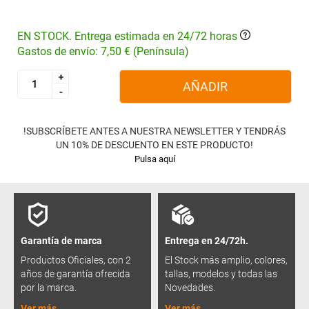
EN STOCK. Entrega estimada en 24/72 horas
Gastos de envío: 7,50 € (Península)
+
+
AÑADIR
-
-
!SUBSCRÍBETE ANTES A NUESTRA NEWSLETTER Y TENDRÁS
UN 10% DE DESCUENTO EN ESTE PRODUCTO!
Pulsa aquí
Garantía de marca
Entrega en 24/72h.
Productos Oficiales, con 2
El Stock más amplio, colores,
años de garantía ofrecida
tallas, modelos y todas las
por la marca.
Novedades.
Ver más
Ver más