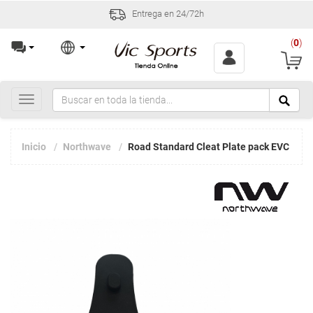
Entrega en 24/72h
(
0
)
Toggle
navigation
Inicio
Northwave
Road Standard Cleat Plate pack EVC