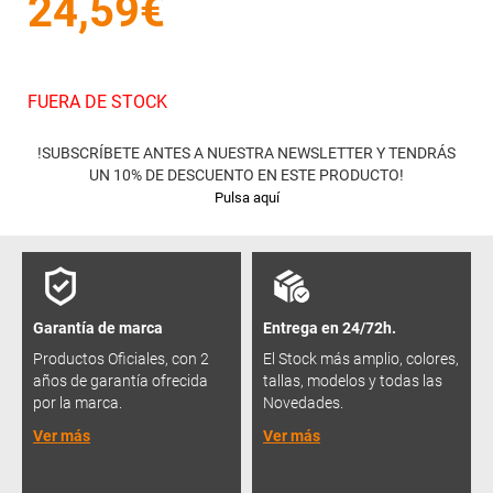
24,59€
FUERA DE STOCK
!SUBSCRÍBETE ANTES A NUESTRA NEWSLETTER Y TENDRÁS
UN 10% DE DESCUENTO EN ESTE PRODUCTO!
Pulsa aquí
Garantía de marca
Entrega en 24/72h.
Productos Oficiales, con 2
El Stock más amplio, colores,
años de garantía ofrecida
tallas, modelos y todas las
por la marca.
Novedades.
Ver más
Ver más