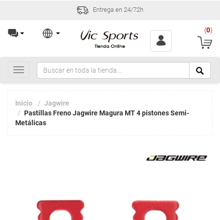
Entrega en 24/72h
(
0
)
Toggle
navigation
Inicio
Jagwire
Pastillas Freno Jagwire Magura MT 4 pistones Semi-
Metálicas