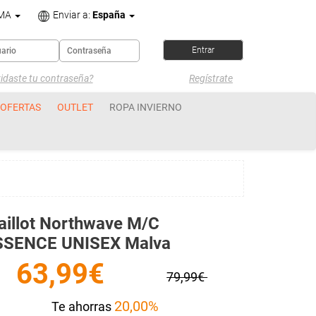
OMA
Enviar a:
España
idaste tu contraseña?
Regístrate
OFERTAS
OUTLET
ROPA INVIERNO
illot Northwave M/c
SSENCE UNISEX Malva
63,99€
79,99€
20,00%
Te ahorras