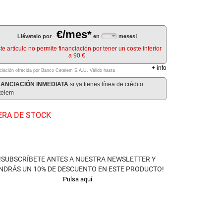
€/mes*
Llévatelo por
en
meses!
te artículo no permite financiación por tener un coste inferior
a 90 €.
+
info
ciación ofrecida por Banco Cetelem S.A.U.
Válido hasta
NANCIACIÓN INMEDIATA
si ya tienes línea de crédito
telem
ERA DE STOCK
!SUBSCRÍBETE ANTES A NUESTRA NEWSLETTER Y
NDRÁS UN 10% DE DESCUENTO EN ESTE PRODUCTO!
Pulsa aquí