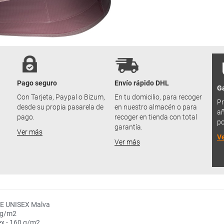
Pago seguro
Envío rápido DHL
Ga
u
Con Tarjeta, Paypal o Bizum,
En tu domicilio, para recoger
Pr
desde su propia pasarela de
en nuestro almacén o para
añ
pago.
recoger en tienda con total
po
garantía.
Ver más
V
Ver más
CE UNISEX Malva
0 g/m2
ex - 160 g/m2