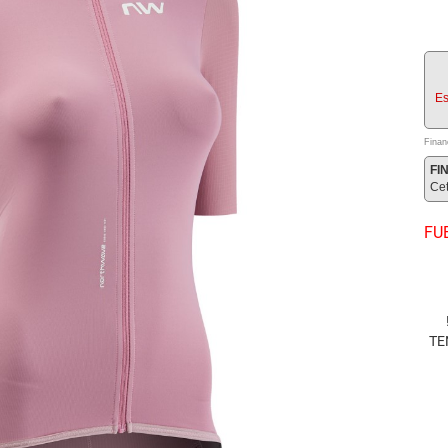
Es
Finan
FI
Ce
FU
TE