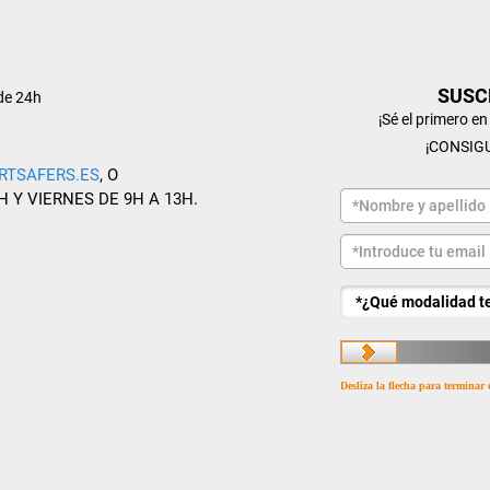
SUSC
de 24h
¡Sé el primero e
¡CONSIG
RTSAFERS.ES
, O
H Y VIERNES DE 9H A 13H.
Desliza la flecha para terminar 