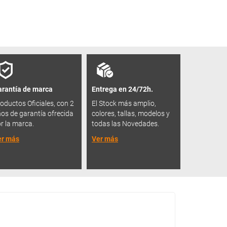
rantía de marca
Entrega en 24/72h.
oductos Oficiales, con 2
El Stock más amplio,
os de garantía ofrecida
colores, tallas, modelos y
r la marca.
todas las Novedades.
er más
Ver más