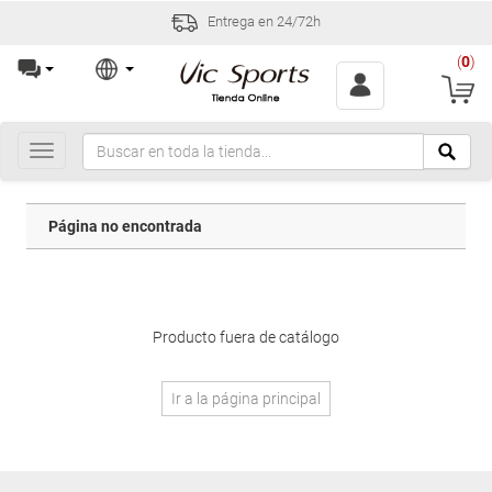
Entrega en 24/72h
(
0
)
Toggle
navigation
Página no encontrada
Producto fuera de catálogo
Ir a la página principal