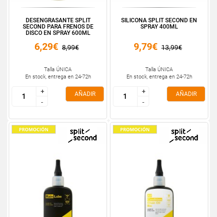
DESENGRASANTE SPLIT
SILICONA SPLIT SECOND EN
SECOND PARA FRENOS DE
SPRAY 400ML
DISCO EN SPRAY 600ML
6,29€
9,79€
8,99€
13,99€
Talla ÚNICA
Talla ÚNICA
En stock, entrega en 24-72h
En stock, entrega en 24-72h
+
+
+
+
AÑADIR
AÑADIR
-
-
-
-