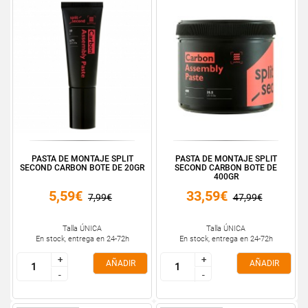
PASTA DE MONTAJE SPLIT
PASTA DE MONTAJE SPLIT
SECOND CARBON BOTE DE 20GR
SECOND CARBON BOTE DE
400GR
5,59€
33,59€
7,99€
47,99€
Talla ÚNICA
Talla ÚNICA
En stock, entrega en 24-72h
En stock, entrega en 24-72h
+
+
+
+
AÑADIR
AÑADIR
-
-
-
-