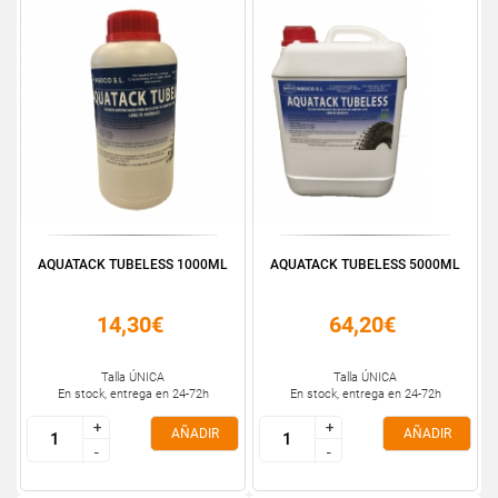
AQUATACK TUBELESS 1000ML
AQUATACK TUBELESS 5000ML
14,30€
64,20€
Talla ÚNICA
Talla ÚNICA
En stock, entrega en 24-72h
En stock, entrega en 24-72h
+
+
+
+
AÑADIR
AÑADIR
-
-
-
-