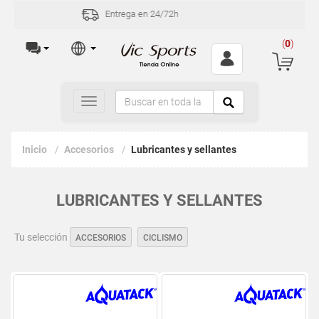
Incidencias y devoluciones en 30 días
(
0
)
Toggle
navigation
Inicio
Accesorios
Lubricantes y sellantes
LUBRICANTES Y SELLANTES
Tu selección
ACCESORIOS
CICLISMO