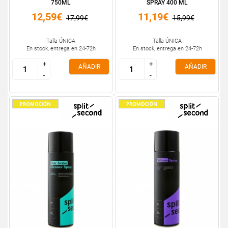
750ML
SPRAY 400 ML
12,59€
11,19€
17,99€
15,99€
Talla ÚNICA
Talla ÚNICA
En stock, entrega en 24-72h
En stock, entrega en 24-72h
+
+
+
+
AÑADIR
AÑADIR
-
-
-
-