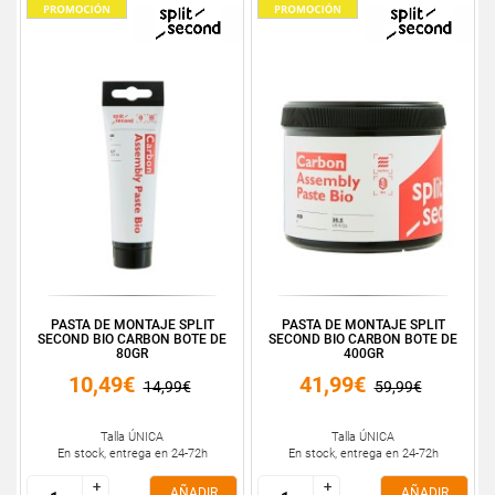
PASTA DE MONTAJE SPLIT
PASTA DE MONTAJE SPLIT
SECOND BIO CARBON BOTE DE
SECOND BIO CARBON BOTE DE
80GR
400GR
10,49€
41,99€
14,99€
59,99€
Talla ÚNICA
Talla ÚNICA
En stock, entrega en 24-72h
En stock, entrega en 24-72h
+
+
+
+
AÑADIR
AÑADIR