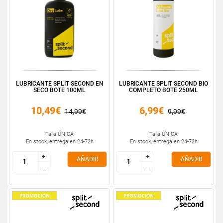
LUBRICANTE SPLIT SECOND EN
LUBRICANTE SPLIT SECOND BIO
SECO BOTE 100ML
COMPLETO BOTE 250ML
10,49€
6,99€
14,99€
9,99€
Talla ÚNICA
Talla ÚNICA
En stock, entrega en 24-72h
En stock, entrega en 24-72h
+
+
+
+
AÑADIR
AÑADIR
-
-
-
-