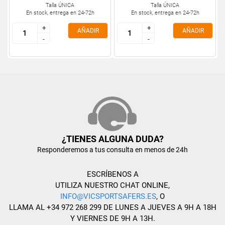
Talla ÚNICA
Talla ÚNICA
En stock, entrega en 24-72h
En stock, entrega en 24-72h
+
+
+
+
AÑADIR
AÑADIR
-
-
-
-
¿TIENES ALGUNA DUDA?
Responderemos a tus consulta en menos de 24h
ESCRÍBENOS A
UTILIZA NUESTRO CHAT ONLINE,
INFO@VICSPORTSAFERS.ES
, O
LLAMA AL +34 972 268 299 DE LUNES A JUEVES A 9H A 18H
Y VIERNES DE 9H A 13H.