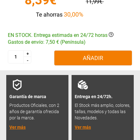
8,39€
11,99€
30,00%
Te ahorras
EN STOCK. Entrega estimada en 24/72 horas
Gastos de envío: 7,50 € (Península)
+
+
AÑADIR
-
-
Garantía de marca
Entrega en 24/72h.
Productos Oficiales, con 2
El Stock más amplio, colores,
años de garantía ofrecida
tallas, modelos y todas las
por la marca.
Novedades.
Ver más
Ver más