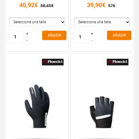
40,92€
39,90€
58,45€
57€
+
+
+
+
AÑADIR
AÑADIR
-
-
-
-