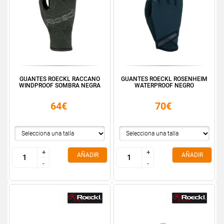
GUANTES ROECKL RACCANO
GUANTES ROECKL ROSENHEIM
WINDPROOF SOMBRA NEGRA
WATERPROOF NEGRO
64€
70€
+
+
+
+
AÑADIR
AÑADIR
-
-
-
-