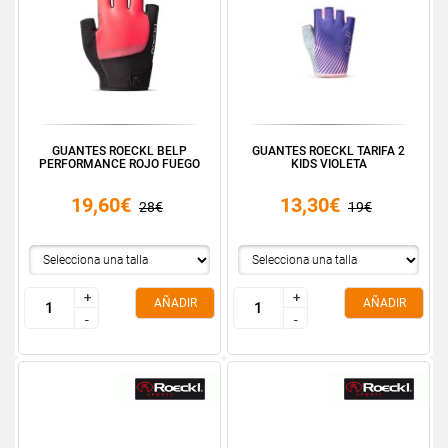
GUANTES ROECKL BELP
GUANTES ROECKL TARIFA 2
PERFORMANCE ROJO FUEGO
KIDS VIOLETA
19,60€
13,30€
28€
19€
+
+
+
+
AÑADIR
AÑADIR
-
-
-
-