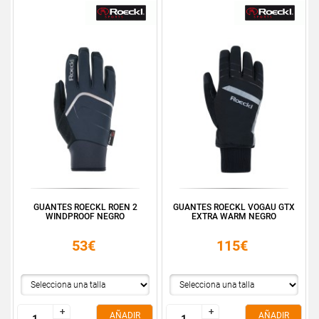
GUANTES ROECKL ROEN 2
GUANTES ROECKL VOGAU GTX
WINDPROOF NEGRO
EXTRA WARM NEGRO
53€
115€
+
+
+
+
AÑADIR
AÑADIR