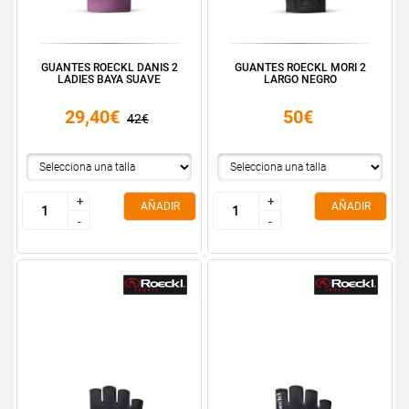
GUANTES ROECKL DANIS 2
GUANTES ROECKL MORI 2
LADIES BAYA SUAVE
LARGO NEGRO
29,40€
50€
42€
+
+
+
+
AÑADIR
AÑADIR
-
-
-
-