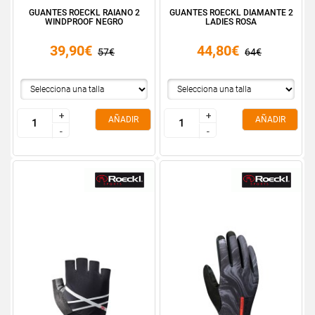
GUANTES ROECKL RAIANO 2
GUANTES ROECKL DIAMANTE 2
WINDPROOF NEGRO
LADIES ROSA
39,90€
44,80€
57€
64€
+
+
+
+
AÑADIR
AÑADIR
-
-
-
-