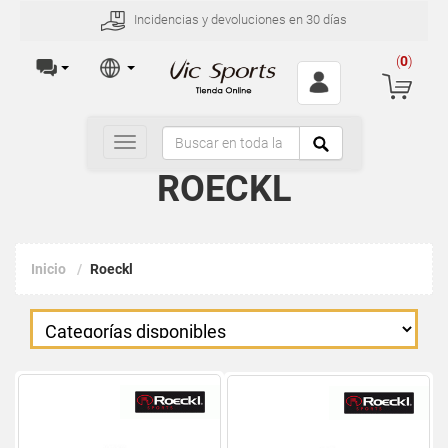
Incidencias y devoluciones en 30 días
(
0
)
Toggle
navigation
ROECKL
Inicio
Roeckl