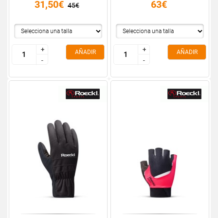
31,50€
63€
45€
+
+
+
+
AÑADIR
AÑADIR
-
-
-
-