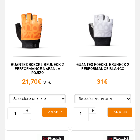
GUANTES ROECKL BRUNECK 2
GUANTES ROECKL BRUNECK 2
PERFORMANCE NARANJA
PERFORMANCE BLANCO
ROJIZO
21,70€
31€
31€
+
+
+
+
AÑADIR
AÑADIR
-
-
-
-