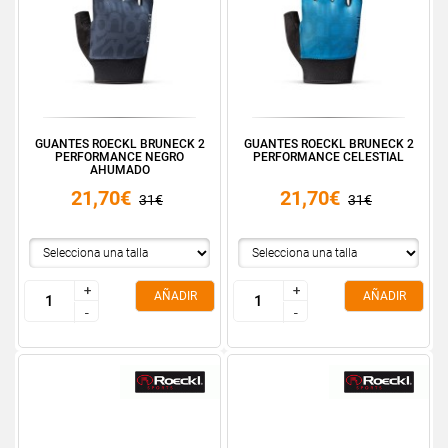
GUANTES ROECKL BRUNECK 2
GUANTES ROECKL BRUNECK 2
PERFORMANCE NEGRO
PERFORMANCE CELESTIAL
AHUMADO
21,70€
21,70€
31€
31€
+
+
+
+
AÑADIR
AÑADIR
-
-
-
-