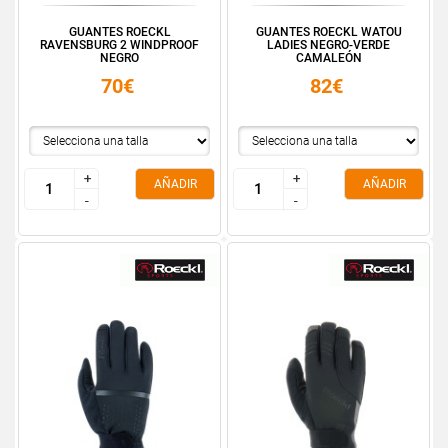
GUANTES ROECKL
GUANTES ROECKL WATOU
RAVENSBURG 2 WINDPROOF
LADIES NEGRO-VERDE
NEGRO
CAMALEÓN
70€
82€
+
+
+
+
AÑADIR
AÑADIR
-
-
-
-