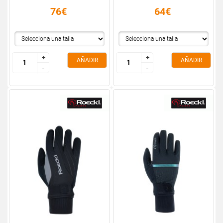
76€
64€
+
+
+
+
AÑADIR
AÑADIR
-
-
-
-