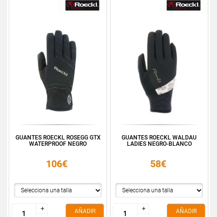
GUANTES ROECKL ROSEGG GTX
GUANTES ROECKL WALDAU
WATERPROOF NEGRO
LADIES NEGRO-BLANCO
106€
58€
+
+
+
+
AÑADIR
AÑADIR