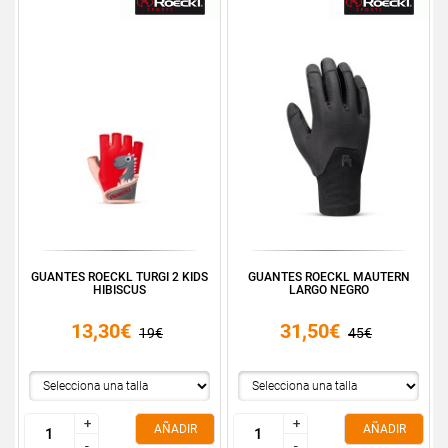
GUANTES ROECKL TURGI 2 KIDS
GUANTES ROECKL MAUTERN
HIBISCUS
LARGO NEGRO
13,30€
31,50€
19€
45€
+
+
+
+
AÑADIR
AÑADIR
-
-
-
-