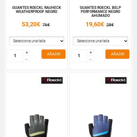
GUANTES ROECKL RAUHECK
GUANTES ROECKL BELP
WEATHERPROOF NEGRO
PERFORMANCE NEGRO
AHUMADO
53,20€
19,60€
76€
28€
+
+
+
+
AÑADIR
AÑADIR
-
-
-
-