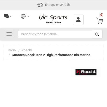
Entrega en 24/72h
(
0
)
Toggle
navigation
Inicio
Roeckl
Guantes Roeckl Iton 2 High Performance Iris Marino