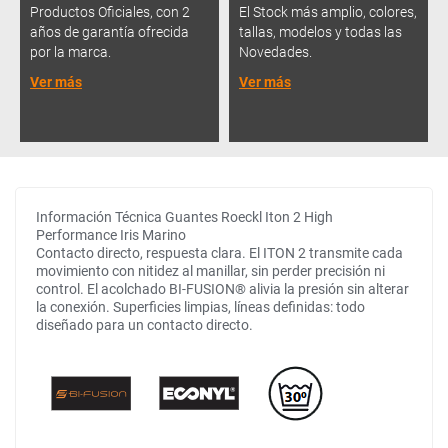
Productos Oficiales, con 2
El Stock más amplio, colores,
años de garantía ofrecida
tallas, modelos y todas las
por la marca.
Novedades.
Ver más
Ver más
Información Técnica Guantes Roeckl Iton 2 High
Performance Iris Marino
Contacto directo, respuesta clara. El ITON 2 transmite cada
movimiento con nitidez al manillar, sin perder precisión ni
control. El acolchado BI-FUSION® alivia la presión sin alterar
la conexión. Superficies limpias, líneas definidas: todo
diseñado para un contacto directo.