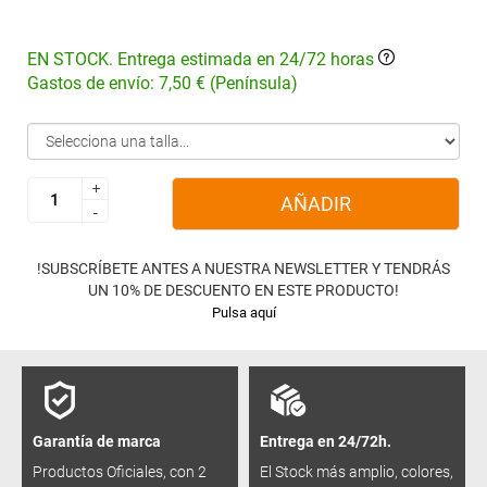
EN STOCK. Entrega estimada en 24/72 horas
Gastos de envío: 7,50 € (Península)
+
+
AÑADIR
-
-
!SUBSCRÍBETE ANTES A NUESTRA NEWSLETTER Y TENDRÁS
UN 10% DE DESCUENTO EN ESTE PRODUCTO!
Pulsa aquí
Garantía de marca
Entrega en 24/72h.
Productos Oficiales, con 2
El Stock más amplio, colores,