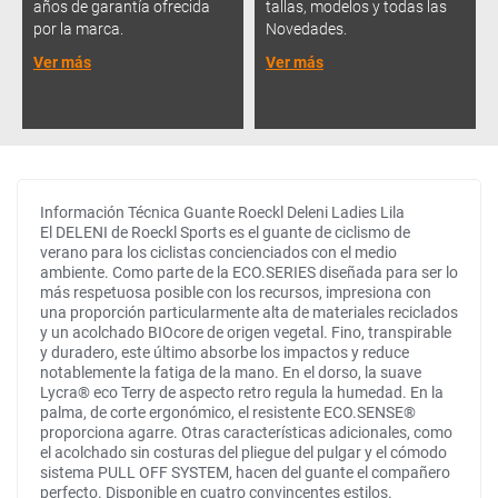
años de garantía ofrecida
tallas, modelos y todas las
por la marca.
Novedades.
Ver más
Ver más
Información Técnica Guante Roeckl Deleni Ladies Lila
El DELENI de Roeckl Sports es el guante de ciclismo de
verano para los ciclistas concienciados con el medio
ambiente. Como parte de la ECO.SERIES diseñada para ser lo
más respetuosa posible con los recursos, impresiona con
una proporción particularmente alta de materiales reciclados
y un acolchado BIOcore de origen vegetal. Fino, transpirable
y duradero, este último absorbe los impactos y reduce
notablemente la fatiga de la mano. En el dorso, la suave
Lycra® eco Terry de aspecto retro regula la humedad. En la
palma, de corte ergonómico, el resistente ECO.SENSE®
proporciona agarre. Otras características adicionales, como
el acolchado sin costuras del pliegue del pulgar y el cómodo
sistema PULL OFF SYSTEM, hacen del guante el compañero
perfecto. Disponible en cuatro convincentes estilos.