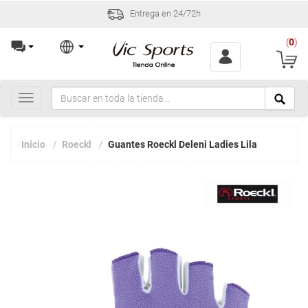
Entrega en 24/72h
(
0
)
Toggle
navigation
Inicio
Roeckl
Guantes Roeckl Deleni Ladies Lila